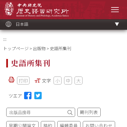
メ
中央研究院歷史語言研究所
イ
メニ
ン
コ
ン
テ
ン
ツ
日本語
ブ
ロ
ッ
ク
:::
トップページ
>
出版物
> 史語所集刊
史語所集刊
打印
文字
小
中
大
ツエア
期刊列表
早期公開論文
稿約
編輯委員
お問い合わせ