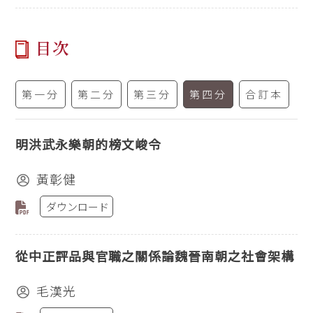
目次
第一分
第二分
第三分
第四分
合訂本
明洪武永樂朝的榜文峻令
黃彰健
ダウンロード
從中正評品與官職之關係論魏晉南朝之社會架構
毛漢光