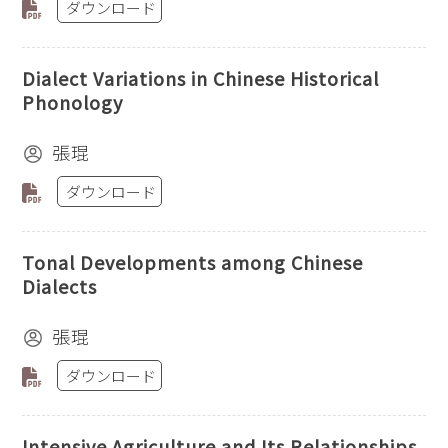
ダウンロード
Dialect Variations in Chinese Historical
Phonology
張琨
ダウンロード
Tonal Developments among Chinese
Dialects
張琨
ダウンロード
Intensive Agriculture and Its Relationships