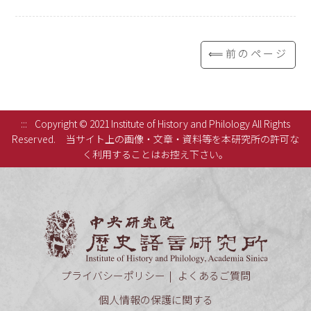
⟸前のページ
:::
Copyright © 2021 Institute of History and Philology All Rights
Reserved.
当サイト上の画像・文章・資料等を本研究所の許可な
く利用することはお控え下さい。
中央研究
プライバシーポリシー
よくあるご質問
個人情報の保護に関する