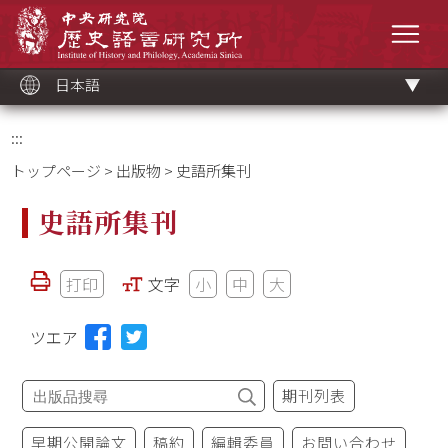
メ
中央研究院歷史語言研究所
イ
メニ
ン
コ
ン
テ
ン
ツ
日本語
ブ
ロ
ッ
ク
:::
トップページ
>
出版物
> 史語所集刊
史語所集刊
打印
文字
小
中
大
ツエア
期刊列表
早期公開論文
稿約
編輯委員
お問い合わせ