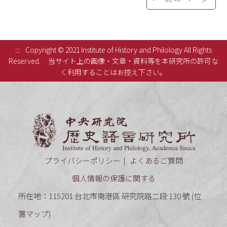
:::
Copyright © 2021 Institute of History and Philology All Rights
Reserved.
当サイト上の画像・文章・資料等を本研究所の許可な
く利用することはお控え下さい。
中央研究
プライバシーポリシー
よくあるご質問
個人情報の保護に関する
所在地：115201 台北市南港區 研究院路二段 130 號 (
位
置マップ
)