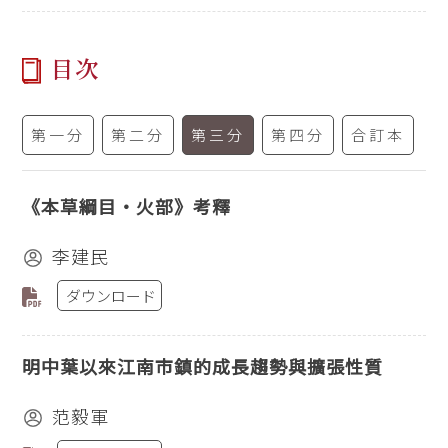
目次
第一分
第二分
第三分
第四分
合訂本
《本草綱目‧火部》考釋
李建民
ダウンロード
明中葉以來江南市鎮的成長趨勢與擴張性質
范毅軍