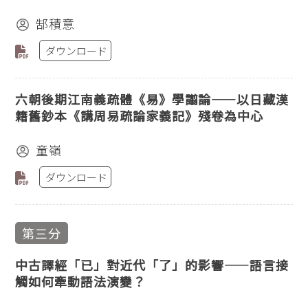
郜積意
ダウンロード
六朝後期江南義疏體《易》學譾論——以日藏漢
籍舊鈔本《講周易疏論家義記》殘卷為中心
童嶺
ダウンロード
第三分
中古譯經「已」對近代「了」的影響——語言接
觸如何牽動語法演變？