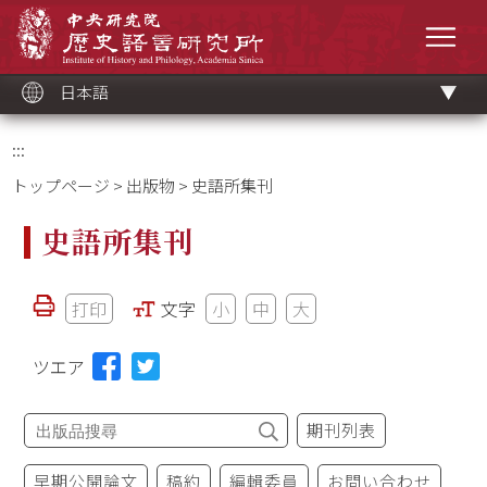
メ
中央研究院歷史語言研究所
イ
メニ
ン
コ
ン
テ
ン
ツ
日本語
ブ
ロ
ッ
ク
:::
トップページ
>
出版物
> 史語所集刊
史語所集刊
打印
文字
小
中
大
ツエア
期刊列表
早期公開論文
稿約
編輯委員
お問い合わせ