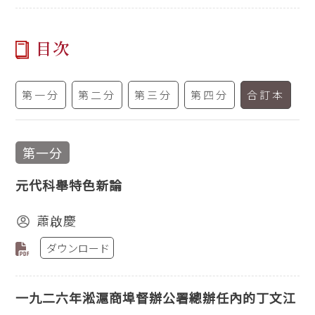
目次
第一分
第二分
第三分
第四分
合訂本
第一分
元代科舉特色新論
蕭啟慶
ダウンロード
一九二六年淞滬商埠督辦公署總辦任內的丁文江