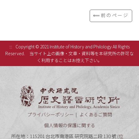
⟸前のページ
:::
Copyright © 2021 Institute of History and Philology All Rights
Reserved.
当サイト上の画像・文章・資料等を本研究所の許可な
く利用することはお控え下さい。
中央研究
プライバシーポリシー
よくあるご質問
個人情報の保護に関する
所在地：115201 台北市南港區 研究院路二段 130 號 (
位