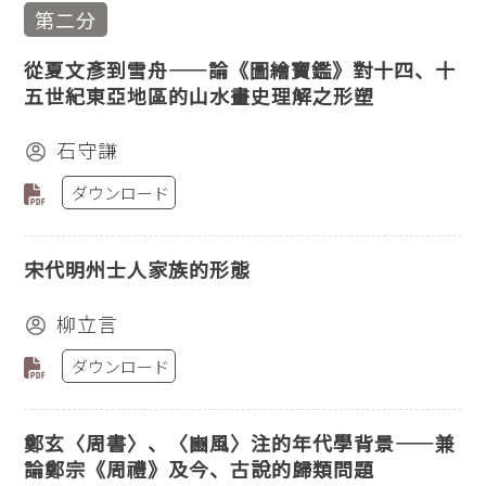
第二分
從夏文彥到雪舟——論《圖繪寶鑑》對十四、十
五世紀東亞地區的山水畫史理解之形塑
石守謙
ダウンロード
宋代明州士人家族的形態
柳立言
ダウンロード
鄭玄〈周書〉、〈豳風〉注的年代學背景——兼
論鄭宗《周禮》及今、古說的歸類問題