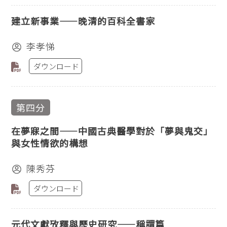
建立新事業——晚清的百科全書家
李孝悌
ダウンロード
第四分
在夢寐之間——中國古典醫學對於「夢與鬼交」
與女性情欲的構想
陳秀芬
ダウンロード
元代文獻攷釋與歷史研究——稱謂篇