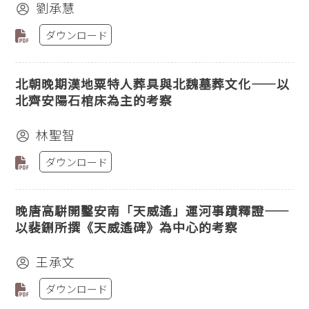
劉承慧
ダウンロード
北朝晚期漢地粟特人葬具與北魏墓葬文化——以
北齊安陽石棺床為主的考察
林聖智
ダウンロード
晚唐高駢開鑿安南「天威遙」運河事蹟釋證——
以裴鉶所撰《天威遙碑》為中心的考察
王承文
ダウンロード