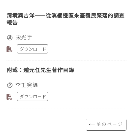
清境與吉洋——從滇緬邊區來臺義民聚落的調查
報告
宋光宇
ダウンロード
附載：趙元任先生著作目錄
李壬癸編
ダウンロード
⟸前のページ