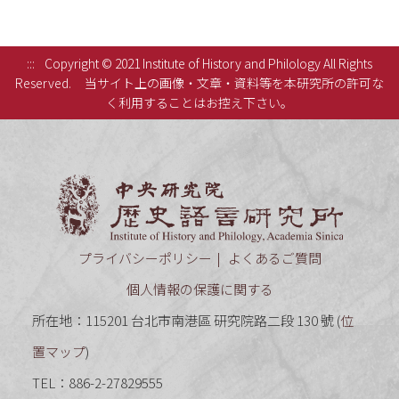
:::
Copyright © 2021 Institute of History and Philology All Rights
Reserved.
当サイト上の画像・文章・資料等を本研究所の許可な
く利用することはお控え下さい。
中央研究
プライバシーポリシー
よくあるご質問
個人情報の保護に関する
所在地：115201 台北市南港區 研究院路二段 130 號 (
位
置マップ
)
TEL：886-2-27829555