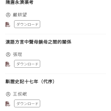
隋唐永濟渠考
嚴耕望
ダウンロード
漢語方言中聲母韻母之間的關係
張琨
ダウンロード
斠證史記十七年（代序）
王叔岷
ダウンロード