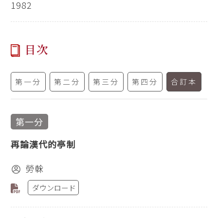
1982
目次
第一分
第二分
第三分
第四分
合訂本
第一分
再論漢代的亭制
勞榦
ダウンロード