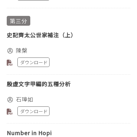
第三分
史記齊太公世家補注（上）
陳槃
ダウンロード
殷虛文字甲編的五種分析
石璋如
ダウンロード
Number in Hopi