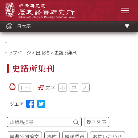
メ
中央研究院歷史語言研究所
イ
メニ
ン
コ
ン
テ
ン
ツ
日本語
ブ
ロ
ッ
ク
:::
トップページ
>
出版物
> 史語所集刊
史語所集刊
打印
文字
小
中
大
ツエア
期刊列表
早期公開論文
稿約
編輯委員
お問い合わせ