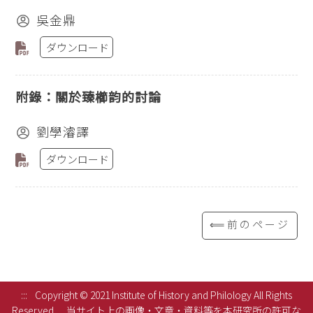
吳金鼎
ダウンロード
附錄：關於臻櫛韵的討論
劉學濬譯
ダウンロード
⟸前のページ
:::
Copyright © 2021 Institute of History and Philology All Rights
Reserved.
当サイト上の画像・文章・資料等を本研究所の許可な