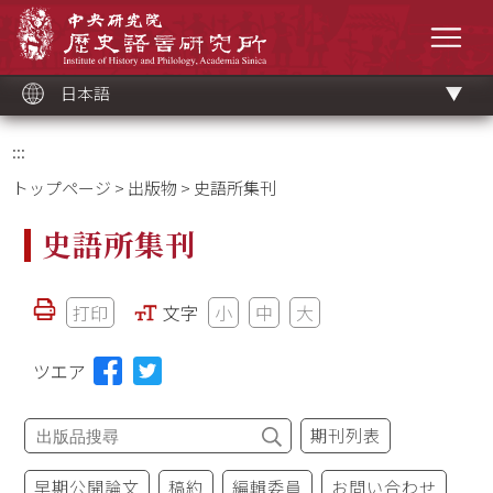
メ
中央研究院歷史語言研究所
イ
メニ
ン
コ
ン
テ
ン
ツ
日本語
ブ
ロ
ッ
ク
:::
トップページ
>
出版物
> 史語所集刊
史語所集刊
打印
文字
小
中
大
ツエア
期刊列表
早期公開論文
稿約
編輯委員
お問い合わせ