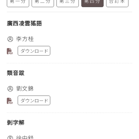
第一分
第二分
第三分
第四分
合訂本
廣西凌雲猺語
李方桂
ダウンロード
類音跋
劉文錦
ダウンロード
剝字解
徐中舒