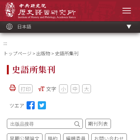
メ
中央研究院歷史語言研究所
イ
メニ
ン
コ
ン
テ
ン
ツ
日本語
ブ
ロ
ッ
ク
:::
トップページ
>
出版物
> 史語所集刊
史語所集刊
打印
文字
小
中
大
ツエア
期刊列表
早期公開論文
稿約
編輯委員
お問い合わせ