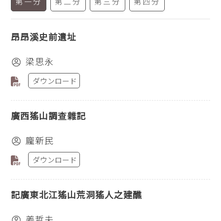
第一分
第二分
第三分
第四分
昂昂溪史前遺址
梁思永
ダウンロード
廣西猺山調查雜記
龐新民
ダウンロード
記廣東北江猺山荒洞猺人之建醮
姜哲夫