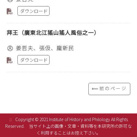
ダウンロード
拜王（廣東北江猺山猺人風俗之一）
姜哲夫、張伋、龐新民
ダウンロード
⟸前のページ
:::
Copyright © 2021 Institute of History and Philology All Rights
Reserved.
当サイト上の画像・文章・資料等を本研究所の許可な
く利用することはお控え下さい。