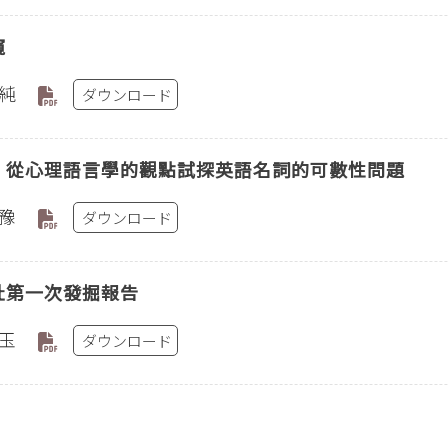
窺
純
ダウンロード
〕從心理語言學的觀點試探英語名詞的可數性問題
豫
ダウンロード
址第一次發掘報告
玉
ダウンロード