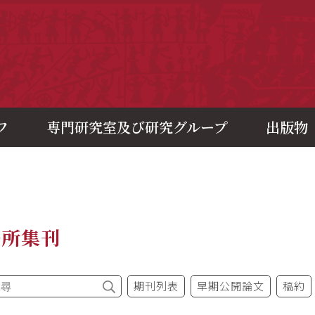
央研究院歷史語言研究所
フ
専門研究室及び研究グループ
出版物
語所集刊
期刊列表
早期公開論文
稿約