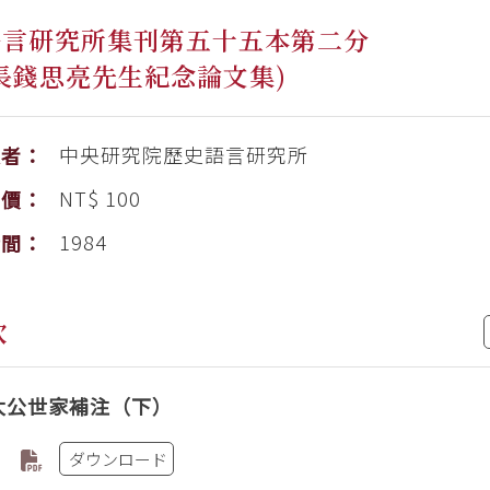
語言研究所集刊第五十五本第二分
長錢思亮先生紀念論文集)
中央研究院歷史語言研究所
版者：
NT$ 100
售價：
1984
時間：
次
太公世家補注（下）
ダウンロード