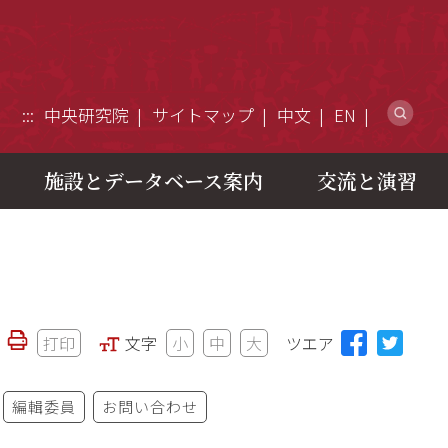
ウ
:::
中央研究院
サイトマップ
中文
EN
施設とデータベース案内
交流と演習
打印
文字
小
中
大
ツエア
編輯委員
お問い合わせ