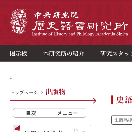
メ
イ
ン
中
コ
ン
テ
ン
ツ
ブ
ロ
ッ
ク
掲示板
本研究所の紹介
研究スタッ
:::
出版物
トップページ
>
史
目次
メニュー