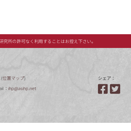
研究所の許可なく利用することはお控え下さい。
(
位置マップ
)
シェア：
ail：
ihp@asihp.net
Facebook
Twit