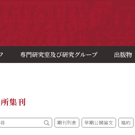
央研究院歷史語言研究所
フ
専門研究室及び研究グループ
出版物
語所集刊
期刊列表
早期公開論文
稿約