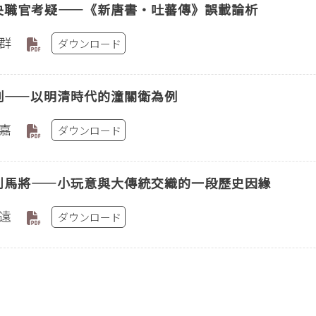
央職官考疑——《新唐書‧吐蕃傳》誤載論析
群
ダウンロード
制——以明清時代的潼關衛為例
嘉
ダウンロード
到馬將——小玩意與大傳統交織的一段歷史因緣
遠
ダウンロード