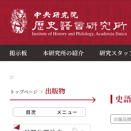
メ
イ
ン
中
コ
ン
テ
ン
ツ
ブ
ロ
ッ
ク
掲示板
本研究所の紹介
研究スタッ
:::
出版物
トップページ
>
史
目次
メニュー