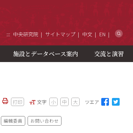
ウ
:::
中央研究院
サイトマップ
中文
EN
施設とデータベース案内
交流と演習
打印
文字
小
中
大
ツエア
編輯委員
お問い合わせ