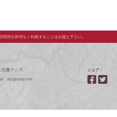
研究所の許可なく利用することはお控え下さい。
(
位置マップ
)
シェア：
ail：
ihp@asihp.net
Facebook
Twit