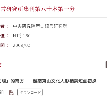
語言研究所集刊第八十本第一分
中央研究院歷史語言研究所
版者：
NT$ 180
售價：
2009/03
時間：
次
文明」的南方——越南東山文化人形柄銅短劍初探
祖
ダウンロード