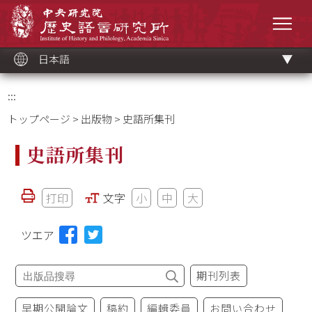
メ
中央研究院歷史語言研究所
イ
メニ
ン
コ
ン
テ
ン
ツ
日本語
ブ
ロ
ッ
ク
:::
トップページ
>
出版物
> 史語所集刊
史語所集刊
打印
文字
小
中
大
ツエア
期刊列表
早期公開論文
稿約
編輯委員
お問い合わせ