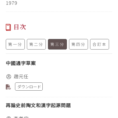
1979
目次
第一分
第二分
第三分
第四分
合訂本
中國通字草案
趙元任
ダウンロード
再論史前陶文和漢字起源問題