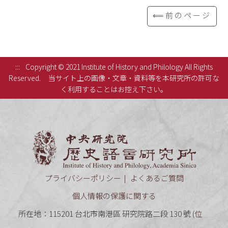
⟸前のページ
:::
Copyright © 2021 Institute of History and Philology All Rights
Reserved.
当サイト上の画像・文章・資料等を本研究所の許可な
く利用することはお控え下さい。
中央研究
プライバシーポリシー
よくあるご質問
個人情報の保護に関する
所在地：115201 台北市南港區 研究院路二段 130 號 (
位