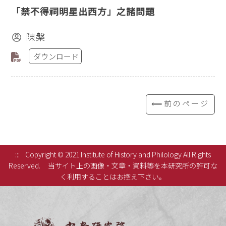
「禁不得祠明星出西方」之諸問題
陳槃
ダウンロード
⟸前のページ
:::
Copyright © 2021 Institute of History and Philology All Rights
Reserved.
当サイト上の画像・文章・資料等を本研究所の許可な
く利用することはお控え下さい。
中央研究