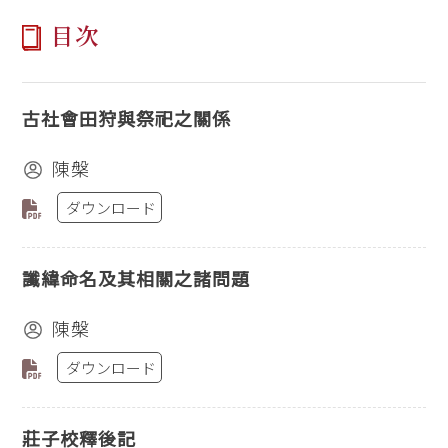
目次
古社會田狩與祭祀之關係
陳槃
ダウンロード
讖緯命名及其相關之諸問題
陳槃
ダウンロード
莊子校釋後記