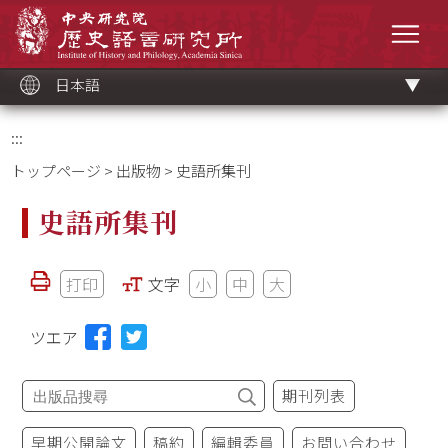
メ
中央研究院歷史語言研究所
イ
メニ
ン
コ
ン
テ
ン
ツ
日本語
ブ
ロ
ッ
ク
:::
トップページ
>
出版物
> 史語所集刊
史語所集刊
打印
文字
小
中
大
ツエア
期刊列表
早期公開論文
稿約
編輯委員
お問い合わせ