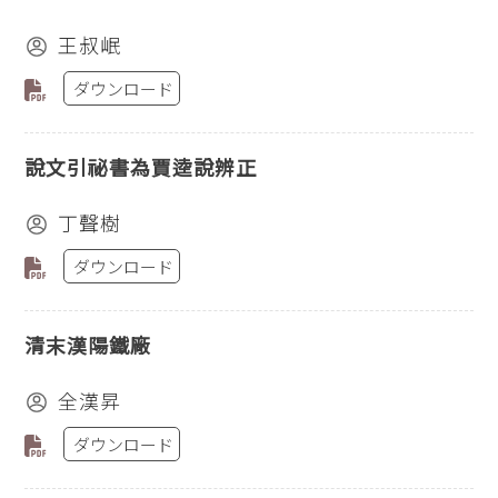
王叔岷
ダウンロード
說文引祕書為賈逵說辨正
丁聲樹
ダウンロード
清末漢陽鐵廠
全漢昇
ダウンロード