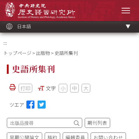
メ
中央研究院歷史語言研究所
イ
メニ
ン
コ
ン
テ
ン
ツ
日本語
ブ
ロ
ッ
ク
:::
トップページ
>
出版物
> 史語所集刊
史語所集刊
打印
文字
小
中
大
ツエア
期刊列表
早期公開論文
稿約
編輯委員
お問い合わせ