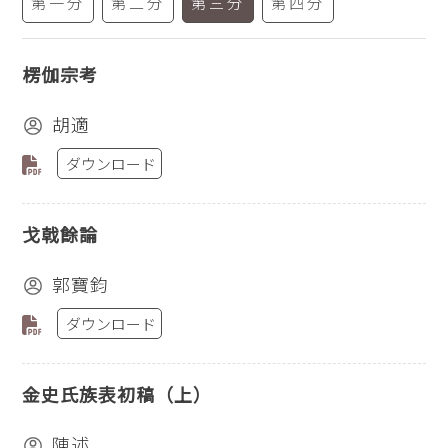
第一分
第二分
第三分
第四分
楞伽宗考
胡適
ダウンロード
戈戟餘論
郭寶鈞
ダウンロード
金史氏族表初稿（上）
陳述