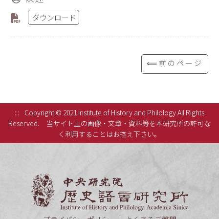
ダウンロード
⟸前のページ
:::
Copyright © 2021 Institute of History and Philology All Rights
Reserved.
当サイト上の画像・文章・資料等を本研究所の許可な
く利用することはお控え下さい。
中央研究