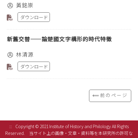
黃銘崇
ダウンロード
新舊交替——論楚國文字構形的時代特徵
林清源
ダウンロード
⟸前のページ
:::
Copyright © 2021 Institute of History and Philology All Rights
Reserved.
当サイト上の画像・文章・資料等を本研究所の許可な