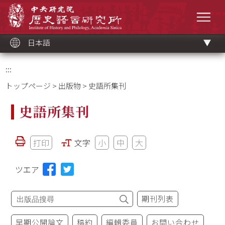
メ
中央研究院歷史語言研究所
イ
メニ
ン
コ
ン
テ
ン
ツ
日本語
ブ
ロ
ッ
ク
:::
トップページ
>
出版物
> 史語所集刊
史語所集刊
打印
文字
小
中
大
ツエア
期刊列表
早期公開論文
稿約
編輯委員
お問い合わせ