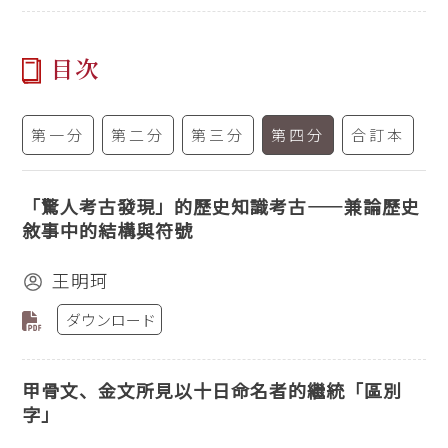
目次
第一分
第二分
第三分
第四分
合訂本
「驚人考古發現」的歷史知識考古——兼論歷史
敘事中的結構與符號
王明珂
ダウンロード
甲骨文、金文所見以十日命名者的繼統「區別
字」