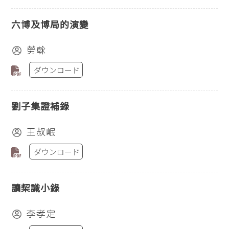
六博及博局的演變
勞榦
ダウンロード
劉子集證補錄
王叔岷
ダウンロード
讀栔識小錄
李孝定