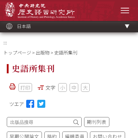
メ
中央研究院歷史語言研究所
イ
メニ
ン
コ
ン
テ
ン
ツ
日本語
ブ
ロ
ッ
ク
:::
トップページ
>
出版物
> 史語所集刊
史語所集刊
打印
文字
小
中
大
ツエア
期刊列表
早期公開論文
稿約
編輯委員
お問い合わせ