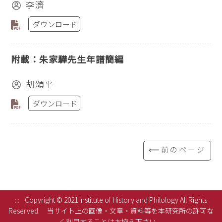
李濟
ダウンロード
附載：朱家驊先生年譜簡編
胡頌平
ダウンロード
⟸前のページ
:::
Copyright © 2021 Institute of History and Philology All Rights
Reserved.
当サイト上の画像・文章・資料等を本研究所の許可な
く利用することはお控え下さい。