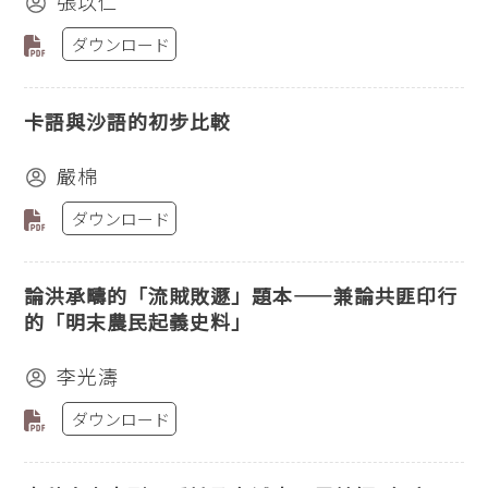
張以仁
ダウンロード
卡語與沙語的初步比較
嚴棉
ダウンロード
論洪承疇的「流賊敗遯」題本——兼論共匪印行
的「明末農民起義史料」
李光濤
ダウンロード