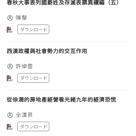
春秋大事表列國爵姓及存滅表譔異續編（五）
陳槃
ダウンロード
西漢政權與社會勢力的交互作用
許倬雲
ダウンロード
從徐潤的房地產經營看光緒九年的經濟恐慌
全漢昇
ダウンロード