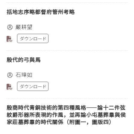
括地志序略都督府管州考略
嚴耕望
ダウンロード
殷代的弓與馬
石璋如
ダウンロード
殷商時代青銅技術的第四種風格——論十二件弦
紋爵形器所表現的作風，並再論小屯墓葬羣與侯
家莊墓葬羣的時代關係（附圖一，圖版四）