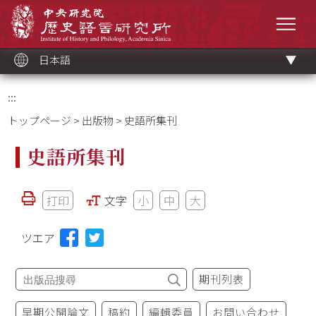
メ
中央研究院歷史語言研究所
イ
メニ
ン
コ
ン
テ
ン
ツ
日本語
ブ
ロ
ッ
ク
:::
トップページ
>
出版物
> 史語所集刊
史語所集刊
打印
文字
小
中
大
ツエア
期刊列表
早期公開論文
稿約
編輯委員
お問い合わせ