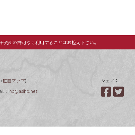
研究所の許可なく利用することはお控え下さい。
(
位置マップ
)
シェア：
ail：
ihp@asihp.net
Facebook
Twit