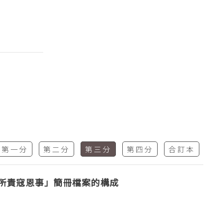
第一分
第二分
第三分
第四分
合訂本
所責寇恩事」簡冊檔案的構成