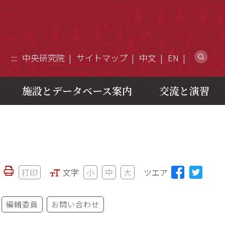
ウ
:::
中央研究院
サイトマップ
中文
EN
施設とデータベース案内
交流と演習
打印
文字
小
中
大
ツエア
編輯委員
お問い合わせ