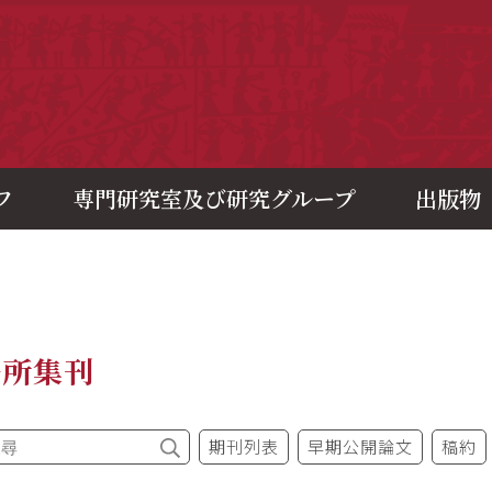
央研究院歷史語言研究所
フ
専門研究室及び研究グループ
出版物
語所集刊
期刊列表
早期公開論文
稿約