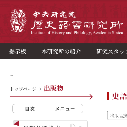
メ
イ
ン
中
コ
ン
テ
ン
ツ
ブ
ロ
ッ
ク
掲示板
本研究所の紹介
研究スタッ
:::
出版物
トップページ
>
史
目次
メニュー