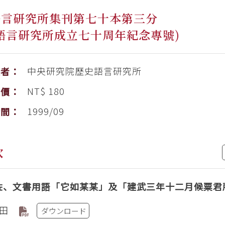
語言研究所集刊第七十本第三分
語言研究所成立七十周年紀念專號)
中央研究院歷史語言研究所
版者：
NT$ 180
售價：
1999/09
時間：
次
佐、文書用語「它如某某」及「建武三年十二月候粟君
田
ダウンロード