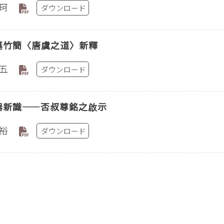
珂
ダウンロード
墓竹簡〈唐虞之道〉新釋
五
ダウンロード
器新識——否叔尊銘之啟示
裕
ダウンロード