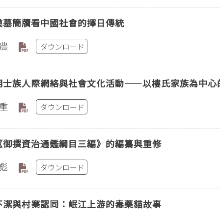
漢墓簡牘看中國社會的擇日傳統
農
ダウンロード
明士族人際網絡與社會文化活動——以樓氏家族為中心
重
ダウンロード
《御撰資治通鑑綱目三編》的編纂與重修
彪
ダウンロード
不潔與村寨認同：岷江上游的毒藥貓故事