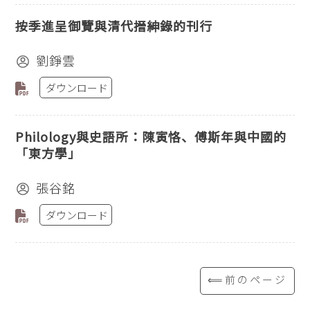
按季進呈御覽與清代搢紳錄的刊行
劉錚雲
ダウンロード
Philology與史語所：陳寅恪、傅斯年與中國的
「東方學」
張谷銘
ダウンロード
⟸前のページ