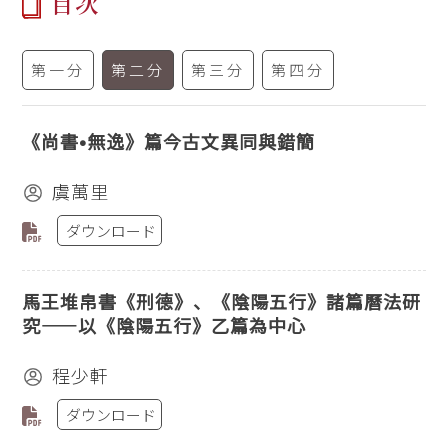
目次
第一分
第二分
第三分
第四分
《尚書•無逸》篇今古文異同與錯簡
虞萬里
ダウンロード
馬王堆帛書《刑德》、《陰陽五行》諸篇曆法研
究——以《陰陽五行》乙篇為中心
程少軒
ダウンロード