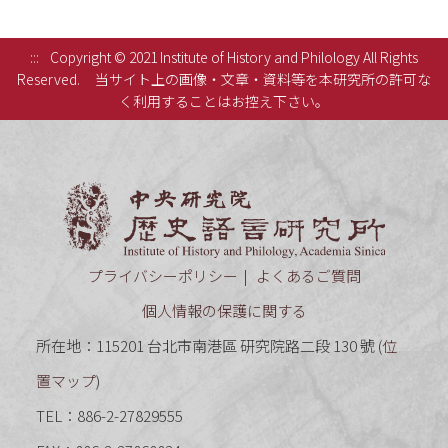
:::
Copyright © 2021 Institute of History and Philology All Rights
Reserved.
当サイト上の画像・文章・資料等を本研究所の許可な
く利用することはお控え下さい。
中央研究
プライバシーポリシー
よくあるご質問
個人情報の保護に関する
所在地：115201 台北市南港區 研究院路二段 130 號 (
位
置マップ
)
TEL：886-2-27829555