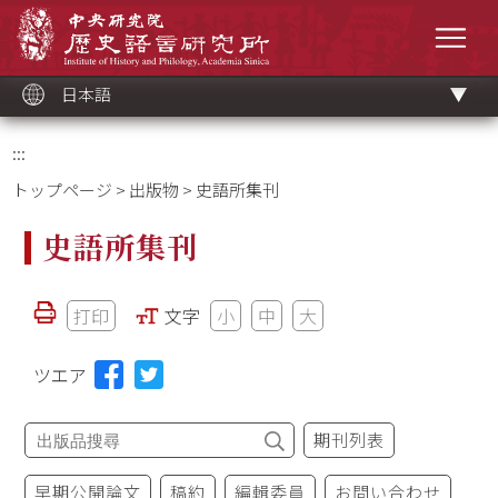
メ
中央研究院歷史語言研究所
イ
メニ
ン
コ
ン
テ
ン
ツ
日本語
ブ
ロ
ッ
ク
:::
トップページ
>
出版物
> 史語所集刊
史語所集刊
打印
文字
小
中
大
ツエア
期刊列表
早期公開論文
稿約
編輯委員
お問い合わせ