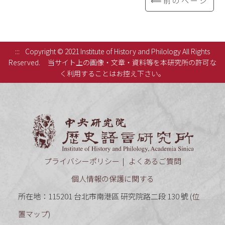
⟸前のページ
:::
Copyright © 2021 Institute of History and Philology All Rights
Reserved.
当サイト上の画像・文章・資料等を本研究所の許可な
く利用することはお控え下さい。
中央研究
プライバシーポリシー
よくあるご質問
個人情報の保護に関する
所在地：115201 台北市南港區 研究院路二段 130 號 (
位
置マップ
)