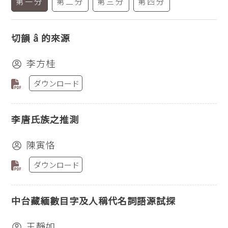
第一分
第二分
第三分
第四分
切韻 â 的來源
李方桂
ダウンロード
李唐氏族之推測
陳寅恪
ダウンロード
中台藏緬數目字及人稱代名詞語源試探
王靜如