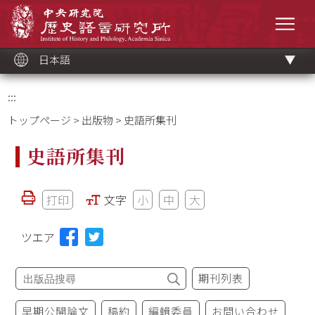
メ
中央研究院歷史語言研究所
イ
メニ
ン
コ
ン
テ
ン
ツ
日本語
ブ
ロ
ッ
ク
:::
トップページ
>
出版物
> 史語所集刊
史語所集刊
打印
文字
小
中
大
ツエア
期刊列表
早期公開論文
稿約
編輯委員
お問い合わせ