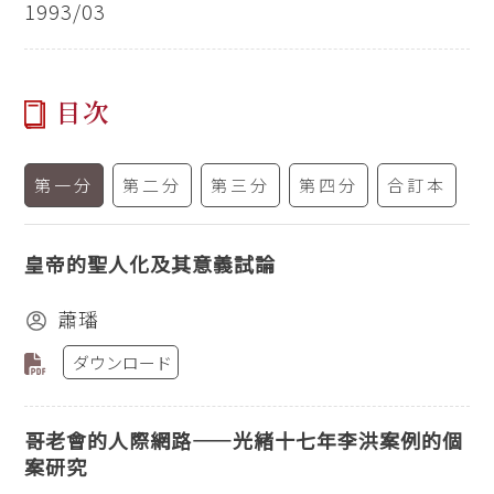
1993/03
目次
第一分
第二分
第三分
第四分
合訂本
皇帝的聖人化及其意義試論
蕭璠
ダウンロード
哥老會的人際網路——光緒十七年李洪案例的個
案研究