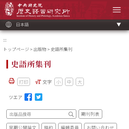
メ
中央研究院歷史語言研究所
イ
メニ
ン
コ
ン
テ
ン
ツ
日本語
ブ
ロ
ッ
ク
:::
トップページ
>
出版物
> 史語所集刊
史語所集刊
打印
文字
小
中
大
ツエア
期刊列表
早期公開論文
稿約
編輯委員
お問い合わせ