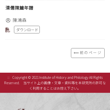
清儒陳鱣年譜
陳鴻森
ダウンロード
⟸前のページ
:::
Copyright © 2021 Institute of History and Philology All Rights
Reserved.
当サイト上の画像・文章・資料等を本研究所の許可な
く利用することはお控え下さい。