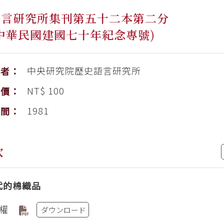
語言研究所集刊第五十二本第二分
中華民國建國七十年紀念專號)
中央研究院歷史語言研究所
版者：
NT$ 100
售價：
1981
時間：
次
代的棉織品
權
ダウンロード