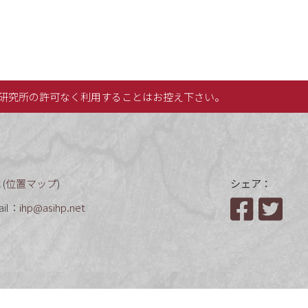
研究所の許可なく利用することはお控え下さい。
(
位置マップ
)
シェア：
ail：
ihp@asihp.net
Facebook
Twit