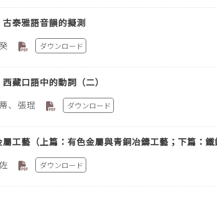
〕古泰雅語音韻的擬測
癸
ダウンロード
〕西藏口語中的動詞（二）
蒂、張琨
ダウンロード
金屬工藝（上篇：有色金屬與青銅冶鑄工藝；下篇：鐵
佐
ダウンロード