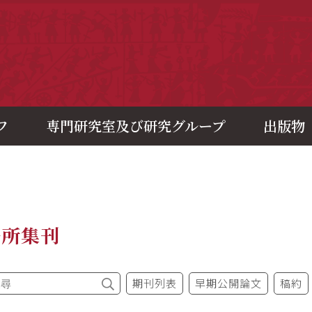
央研究院歷史語言研究所
フ
専門研究室及び研究グループ
出版物
語所集刊
期刊列表
早期公開論文
稿約