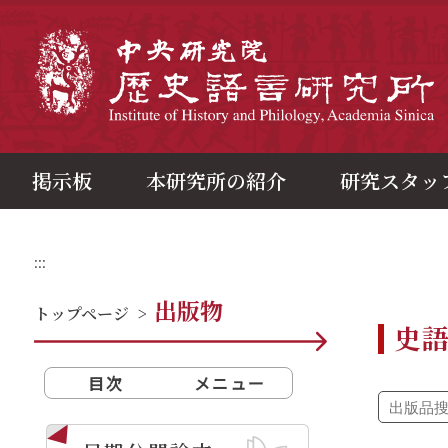
メ
イ
ン
中
コ
ン
テ
ン
ツ
ブ
ロ
ッ
ク
掲示板
本研究所の紹介
研究スタッ
:::
出版物
トップページ
>
史
目次
メニュー