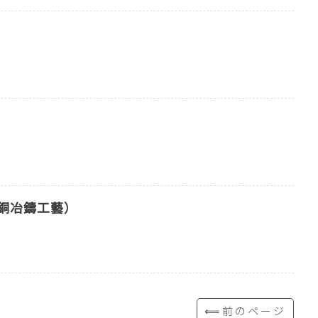
銅冶鑄工藝）
⟸前のページ