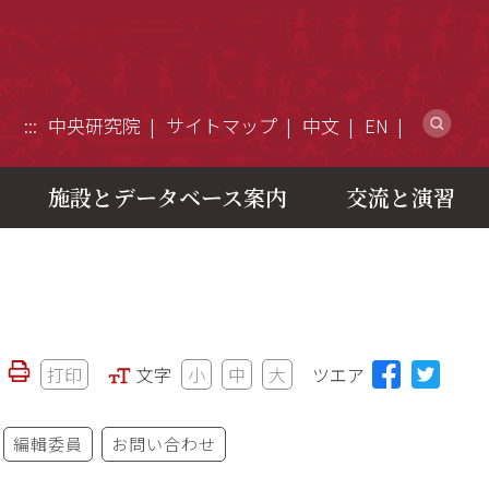
ウ
:::
中央研究院
サイトマップ
中文
EN
施設とデータベース案内
交流と演習
打印
文字
小
中
大
ツエア
編輯委員
お問い合わせ