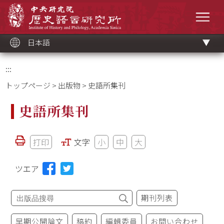
メ
中央研究院歷史語言研究所
イ
メニ
ン
コ
ン
テ
ン
ツ
日本語
ブ
ロ
ッ
ク
:::
トップページ
>
出版物
> 史語所集刊
史語所集刊
打印
文字
小
中
大
ツエア
期刊列表
早期公開論文
稿約
編輯委員
お問い合わせ