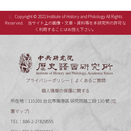
:::
Copyright © 2021 Institute of History and Philology All Rights
Reserved.
当サイト上の画像・文章・資料等を本研究所の許可な
く利用することはお控え下さい。
中央研究
プライバシーポリシー
よくあるご質問
個人情報の保護に関する
所在地：115201 台北市南港區 研究院路二段 130 號 (
位
置マップ
)
TEL：886-2-27829555