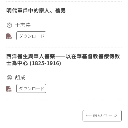
明代軍戶中的家人、義男
于志嘉
ダウンロード
西洋醫生與華人醫藥——以在華基督教醫療傳教
士為中心 (1825-1916)
胡成
ダウンロード
⟸前のページ