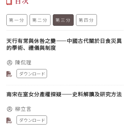
目次
第一分
第二分
第三分
第四分
天行有常與休咎之變——中國古代關於日食災異
的學術、禮儀與制度
陳侃理
ダウンロード
南宋在室女分產權探疑——史料解讀及研究方法
柳立言
ダウンロード