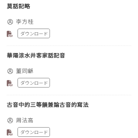
莫話記略
李方桂
ダウンロード
華陽涼水井客家話記音
董同龢
ダウンロード
古音中的三等韻兼論古音的寫法
周法高
ダウンロード