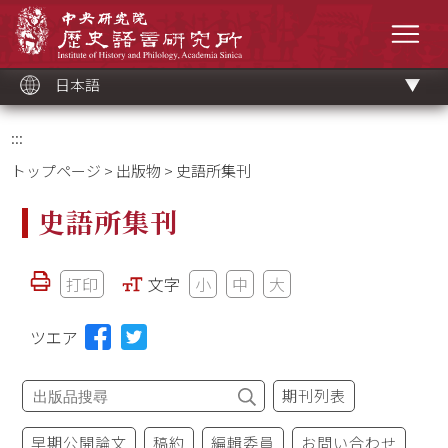
メ
中央研究院歷史語言研究所
イ
メニ
ン
コ
ン
テ
ン
ツ
日本語
ブ
ロ
ッ
ク
:::
トップページ
>
出版物
> 史語所集刊
史語所集刊
打印
文字
小
中
大
ツエア
期刊列表
早期公開論文
稿約
編輯委員
お問い合わせ