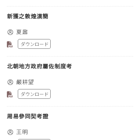
新獲之敦煌漢簡
夏鼐
ダウンロード
北朝地方政府屬佐制度考
嚴耕望
ダウンロード
周易參同契考證
王明