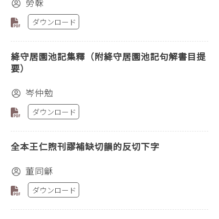
勞榦
ダウンロード
絳守居園池記集釋（附絳守居園池記句解書目提
要）
岑仲勉
ダウンロード
全本王仁煦刊謬補缺切韻的反切下字
董同龢
ダウンロード