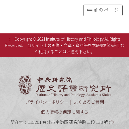
⟸前のページ
:::
Copyright © 2021 Institute of History and Philology All Rights
Reserved.
当サイト上の画像・文章・資料等を本研究所の許可な
く利用することはお控え下さい。
中央研究
プライバシーポリシー
よくあるご質問
個人情報の保護に関する
所在地：115201 台北市南港區 研究院路二段 130 號 (
位