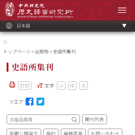
メ
中央研究院歷史語言研究所
イ
メニ
ン
コ
ン
テ
ン
ツ
日本語
ブ
ロ
ッ
ク
:::
トップページ
>
出版物
> 史語所集刊
史語所集刊
打印
文字
小
中
大
ツエア
期刊列表
早期公開論文
稿約
編輯委員
お問い合わせ