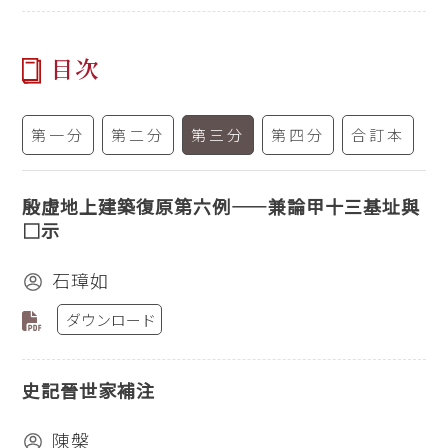
目次
第一分
第二分
第三分
第四分
合訂本
殷虛地上建築復原第六例——兼論甲十三基址與
□示
石璋如
ダウンロード
史記晉世家補注
陳槃