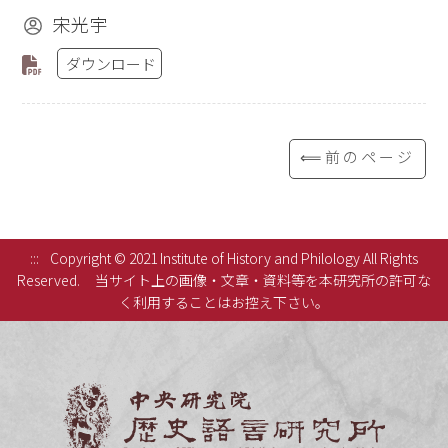
宋光宇
ダウンロード
⟸前のページ
:::
Copyright © 2021 Institute of History and Philology All Rights
Reserved.
当サイト上の画像・文章・資料等を本研究所の許可な
く利用することはお控え下さい。
中央研究