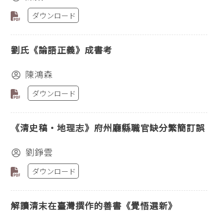
ダウンロード
劉氏《論語正義》成書考
陳鴻森
ダウンロード
《清史稿‧地理志》府州廳縣職官缺分繁簡訂誤
劉錚雲
ダウンロード
解讀清末在臺灣撰作的善書《覺悟選新》