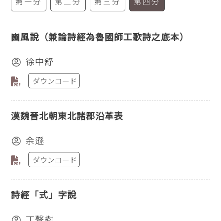
第一分
第二分
第三分
第四分
豳風說（兼論詩經為魯國師工歌詩之底本）
徐中舒
ダウンロード
漢魏晉北朝東北諸郡沿革表
余遜
ダウンロード
詩經「式」字說
丁聲樹