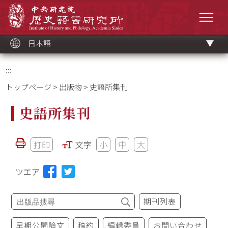
メ
中央研究院歷史語言研究所
イ
メニ
ン
コ
ン
テ
ン
ツ
日本語
ブ
ロ
ッ
ク
:::
トップページ
>
出版物
> 史語所集刊
史語所集刊
打印
文字
小
中
大
ツエア
期刊列表
早期公開論文
稿約
編輯委員
お問い合わせ