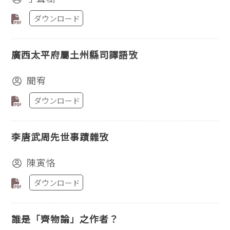
ダウンロード
廣西太平府屬土州縣司譯語攷
聞宥
ダウンロード
李唐武周先世事蹟雜攷
陳寅恪
ダウンロード
誰是「齊物論」之作者？