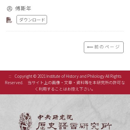
傅斯年
ダウンロード
⟸前のページ
:::
Copyright © 2021 Institute of History and Philology All Rights
Reserved.
当サイト上の画像・文章・資料等を本研究所の許可な
く利用することはお控え下さい。
中央研究