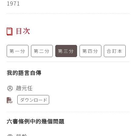
1971
目次
第一分
第二分
第三分
第四分
合訂本
我的語言自傳
趙元任
ダウンロード
六書條例中的幾個問題