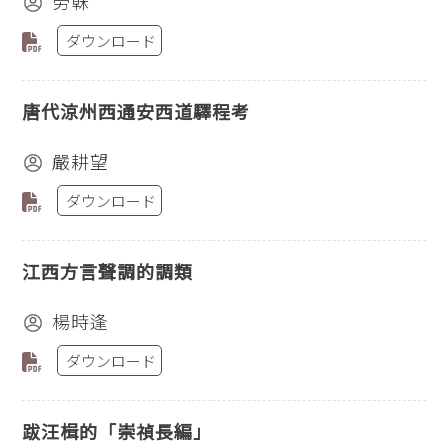
勞榦
ダウンロード
唐代涼州西通安西道驛程考
嚴耕望
ダウンロード
江西方言聲調的調類
楊時逢
ダウンロード
跋汪楫的「崇禎長編」