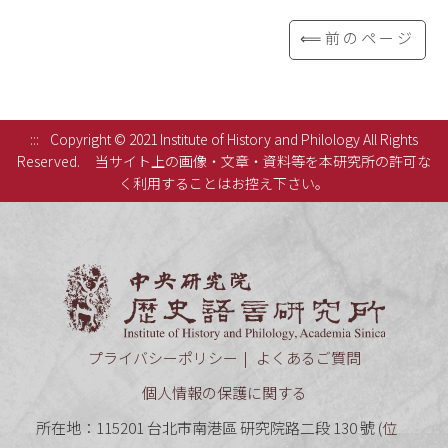
⟸前のページ
:::
Copyright © 2021 Institute of History and Philology All Rights
Reserved.
当サイト上の画像・文章・資料等を本研究所の許可な
く利用することはお控え下さい。
中央研究
プライバシーポリシー
よくあるご質問
個人情報の保護に関する
所在地：115201 台北市南港區 研究院路二段 130 號 (
位