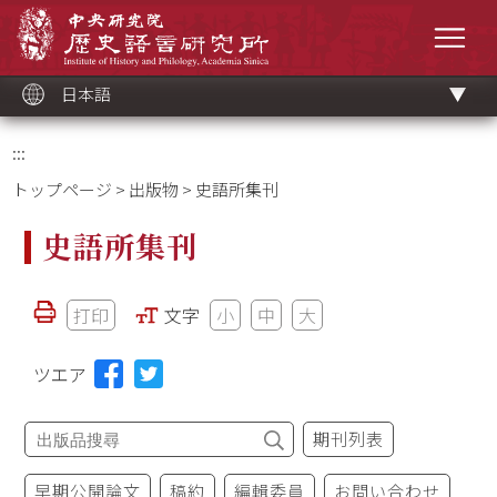
メ
中央研究院歷史語言研究所
イ
メニ
ン
コ
ン
テ
ン
ツ
日本語
ブ
ロ
ッ
ク
:::
トップページ
>
出版物
> 史語所集刊
史語所集刊
打印
文字
小
中
大
ツエア
期刊列表
早期公開論文
稿約
編輯委員
お問い合わせ