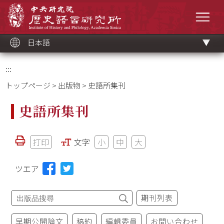
メ
中央研究院歷史語言研究所
イ
メニ
ン
コ
ン
テ
ン
ツ
日本語
ブ
ロ
ッ
ク
:::
トップページ
>
出版物
> 史語所集刊
史語所集刊
打印
文字
小
中
大
ツエア
期刊列表
早期公開論文
稿約
編輯委員
お問い合わせ