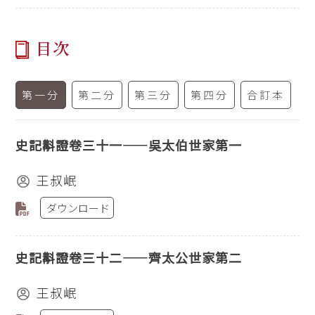
目次
第一分
第二分
第三分
第四分
合訂本
史記斠證卷三十一——吳太伯世家第一
王叔岷
ダウンロード
史記斠證卷三十二——齊太公世家第二
王叔岷