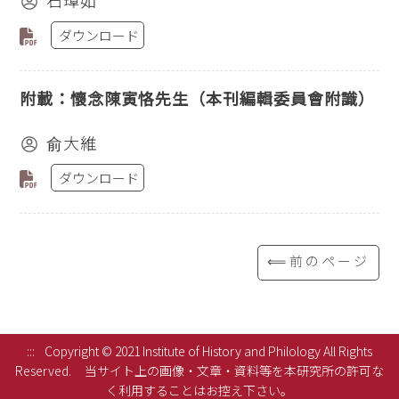
石璋如
ダウンロード
附載：懷念陳寅恪先生（本刊編輯委員會附識）
俞大維
ダウンロード
⟸前のページ
:::
Copyright © 2021 Institute of History and Philology All Rights
Reserved.
当サイト上の画像・文章・資料等を本研究所の許可な
く利用することはお控え下さい。