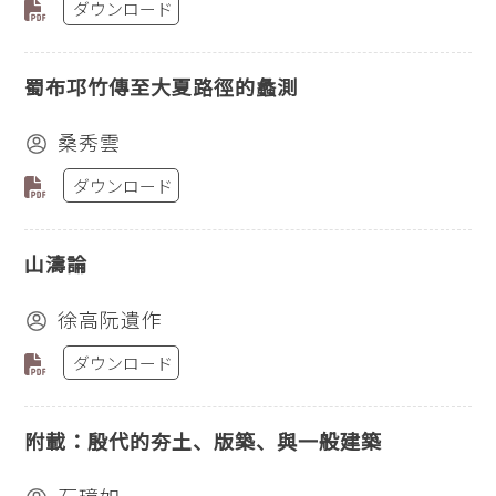
ダウンロード
蜀布邛竹傳至大夏路徑的蠡測
桑秀雲
ダウンロード
山濤論
徐高阮遺作
ダウンロード
附載：殷代的夯土、版築、與一般建築