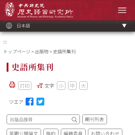
メ
中央研究院歷史語言研究所
イ
メニ
ン
コ
ン
テ
ン
ツ
日本語
ブ
ロ
ッ
ク
:::
トップページ
>
出版物
> 史語所集刊
史語所集刊
打印
文字
小
中
大
ツエア
期刊列表
早期公開論文
稿約
編輯委員
お問い合わせ