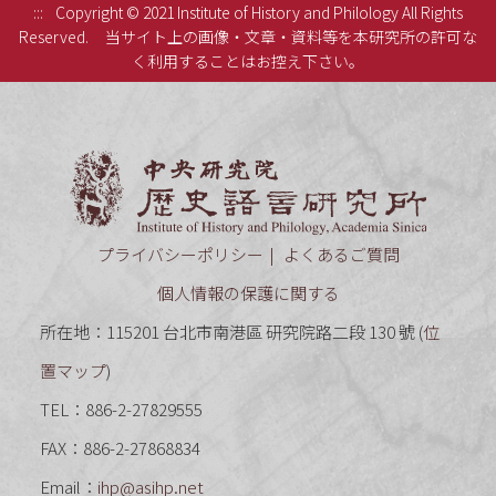
:::
Copyright © 2021 Institute of History and Philology All Rights
Reserved.
当サイト上の画像・文章・資料等を本研究所の許可な
く利用することはお控え下さい。
中央研究
プライバシーポリシー
よくあるご質問
個人情報の保護に関する
所在地：115201 台北市南港區 研究院路二段 130 號 (
位
置マップ
)
TEL：886-2-27829555
FAX：886-2-27868834
Email：
ihp@asihp.net