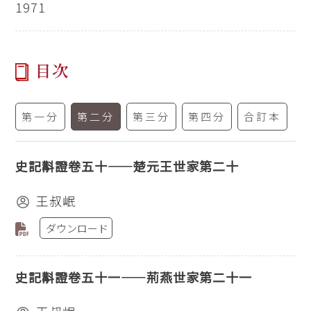
1971
目次
第一分
第二分
第三分
第四分
合訂本
史記斠證卷五十——楚元王世家第二十
王叔岷
ダウンロード
史記斠證卷五十一——荊燕世家第二十一