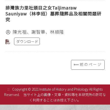
排灣族力里社頭目之女Taljimaraw
Sauniyaw（林李招）墓葬隨葬品及相關問題研
究
陳光祖、謝智華、林順隆
ダウンロード
⟸前のページ
:::
Copyright © 2021 Institute of History and Philology All Rights
Reserved.
当サイト上の画像・文章・資料等を本研究所の許可な
く利用することはお控え下さい。