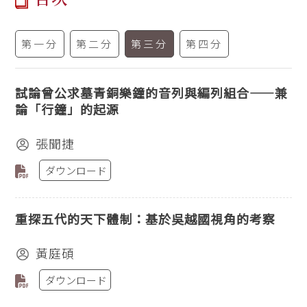
第一分
第二分
第三分
第四分
試論曾公求墓青銅樂鐘的音列與編列組合——兼
論「行鐘」的起源
張聞捷
ダウンロード
重探五代的天下體制：基於吳越國視角的考察
黃庭碩
ダウンロード