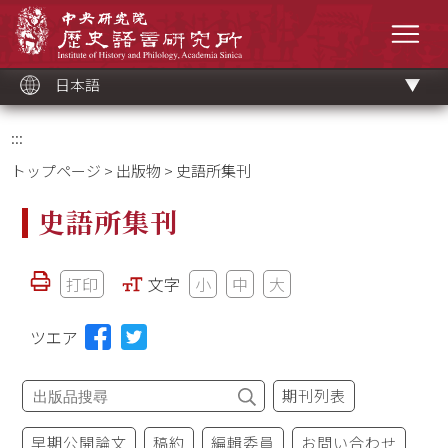
メ
中央研究院歷史語言研究所
イ
メニ
ン
コ
ン
テ
ン
ツ
日本語
ブ
ロ
ッ
ク
:::
トップページ
>
出版物
> 史語所集刊
史語所集刊
打印
文字
小
中
大
ツエア
期刊列表
早期公開論文
稿約
編輯委員
お問い合わせ