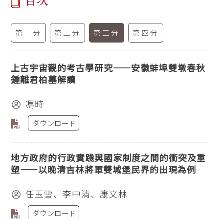
目次
第一分
第二分
第三分
第四分
上古宇宙觀的考古學研究——安徽蚌埠雙墩春秋
鍾離君柏墓解讀
馮時
ダウンロード
地方政府的行政實踐與國家制度之間的衝突及重
塑——以晚清吉林將軍雙城堡民界的出現為例
任玉雪、李中清、康文林
ダウンロード