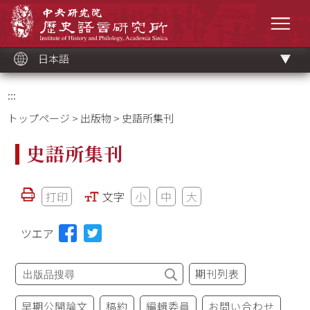
メ
中央研究院歷史語言研究所
イ
メニ
ン
コ
ン
テ
ン
ツ
日本語
ブ
ロ
ッ
ク
:::
トップページ
>
出版物
> 史語所集刊
史語所集刊
打印
文字
小
中
大
ツエア
期刊列表
早期公開論文
稿約
編輯委員
お問い合わせ