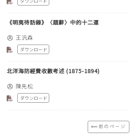
ダウンロード
《明夷待訪錄》〈題辭〉中的十二運
王汎森
ダウンロード
北洋海防經費收數考述 (1875-1894)
陳先松
ダウンロード
⟸前のページ