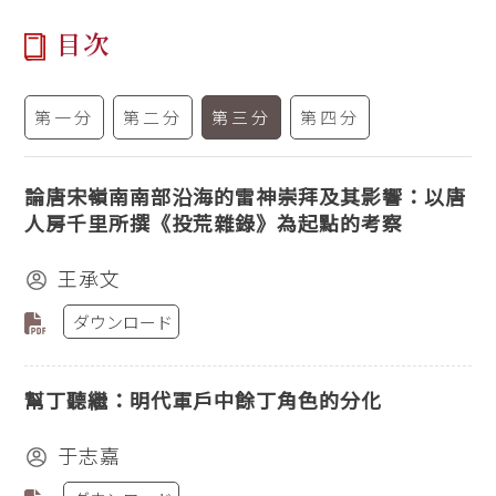
目次
第一分
第二分
第三分
第四分
論唐宋嶺南南部沿海的雷神崇拜及其影響：以唐
人房千里所撰《投荒雜錄》為起點的考察
王承文
ダウンロード
幫丁聽繼：明代軍戶中餘丁角色的分化
于志嘉