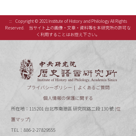
:::
Copyright © 2021 Institute of History and Philology All Rights
Reserved.
当サイト上の画像・文章・資料等を本研究所の許可な
く利用することはお控え下さい。
中央研究
プライバシーポリシー
よくあるご質問
個人情報の保護に関する
所在地：115201 台北市南港區 研究院路二段 130 號 (
位
置マップ
)
TEL：886-2-27829555