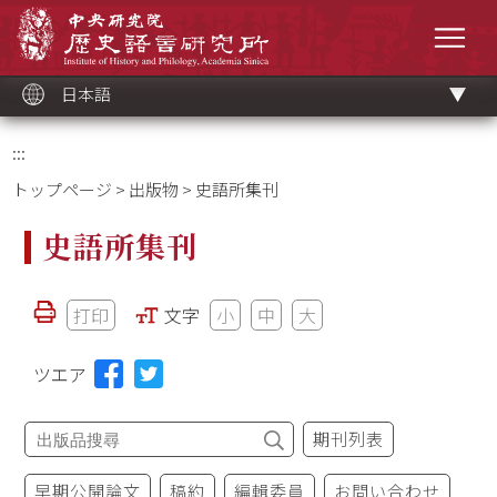
メ
中央研究院歷史語言研究所
イ
メニ
ン
コ
ン
テ
ン
ツ
日本語
ブ
ロ
ッ
ク
:::
トップページ
>
出版物
> 史語所集刊
史語所集刊
打印
文字
小
中
大
ツエア
期刊列表
早期公開論文
稿約
編輯委員
お問い合わせ