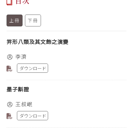
目次
上冊
下冊
笄形八類及其文飾之演變
李濟
ダウンロード
墨子斠證
王叔岷
ダウンロード