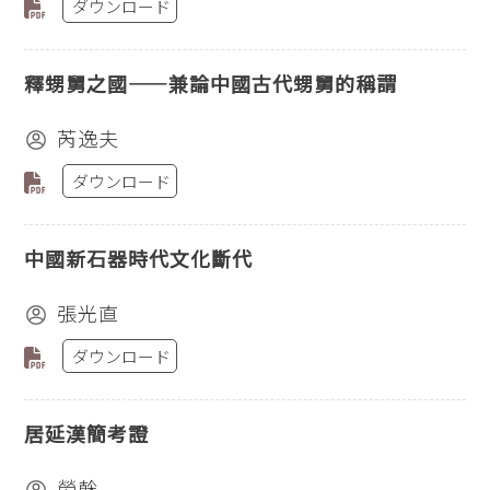
ダウンロード
釋甥舅之國——兼論中國古代甥舅的稱謂
芮逸夫
ダウンロード
中國新石器時代文化斷代
張光直
ダウンロード
居延漢簡考證
勞榦