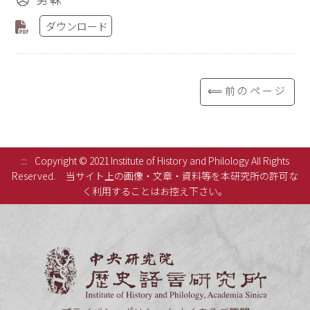
ダウンロード
⟸前のページ
:::
Copyright © 2021 Institute of History and Philology All Rights
Reserved.
当サイト上の画像・文章・資料等を本研究所の許可な
く利用することはお控え下さい。
中央研究