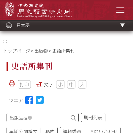
メ
中央研究院歷史語言研究所
イ
メニ
ン
コ
ン
テ
ン
ツ
日本語
ブ
ロ
ッ
ク
:::
トップページ
>
出版物
> 史語所集刊
史語所集刊
打印
文字
小
中
大
ツエア
期刊列表
早期公開論文
稿約
編輯委員
お問い合わせ