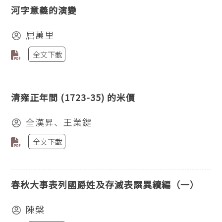
河字意義的演變
屈萬里
全文下載
清雍正年間 (1723-35) 的米價
全漢昇、王業鍵
全文下載
春秋大事表列國爵姓及存滅表譔異續編（一）
陳槃