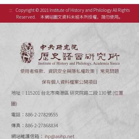
:::
Copyright © 2021 Institute of History and Philology All Rights
Reserved.
本網站圖文資料未經本所授權，請勿使用。
中央研究
使用者條款、資訊安全與隱私權政策
常見問題
保有個人資料檔案公開項目
地址：115201 台北市南港區 研究院路二段 130 號 (
位置
圖
)
電話：886-2-27829555
傳真：886-2-27868834
網站維護信箱：
ihp@asihp.net