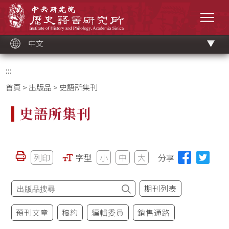
跳
中央研究院歷史語言研究所
到
選單
主
要
內
容
區
塊
中文
:::
首頁
>
出版品
> 史語所集刊
史語所集刊
列印
字型
小
中
大
分享
期刊列表
預刊文章
稿約
編輯委員
銷售通路