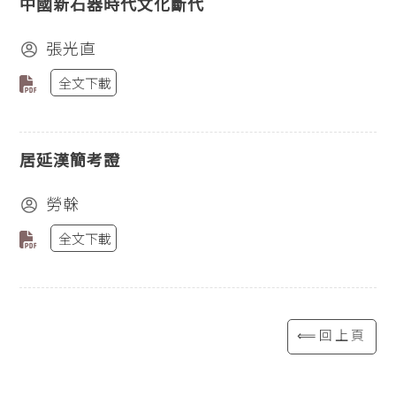
中國新石器時代文化斷代
張光直
全文下載
居延漢簡考證
勞榦
全文下載
⟸回上頁