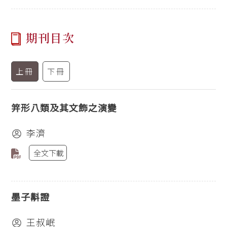
期刊目次
上冊
下冊
笄形八類及其文飾之演變
李濟
全文下載
墨子斠證
王叔岷