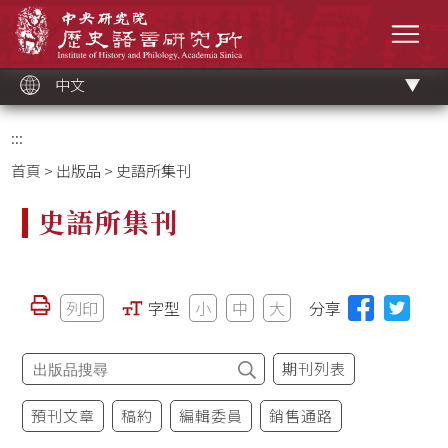
跳
中央研究院歷史語言研究所
到
選單
主
要
內
容
區
塊
中文
:::
首頁
>
出版品
> 史語所集刊
史語所集刊
列印
字型
小
中
大
分享
期刊列表
預刊文章
稿約
編輯委員
銷售通路