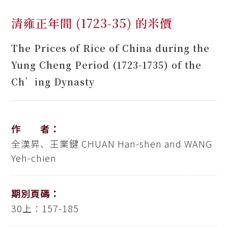
清雍正年間 (1723-35) 的米價
The Prices of Rice of China during the
Yung Cheng Period (1723-1735) of the
Ch’ing Dynasty
作 者：
全漢昇、王業鍵
CHUAN Han-shen and WANG
Yeh-chien
期別頁碼：
30上：157-185