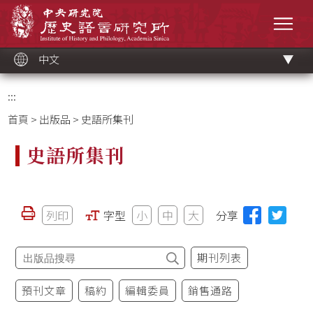
跳
中央研究院歷史語言研究所
到
選單
主
要
內
容
區
塊
中文
:::
首頁
>
出版品
> 史語所集刊
史語所集刊
列印
字型
小
中
大
分享
期刊列表
預刊文章
稿約
編輯委員
銷售通路