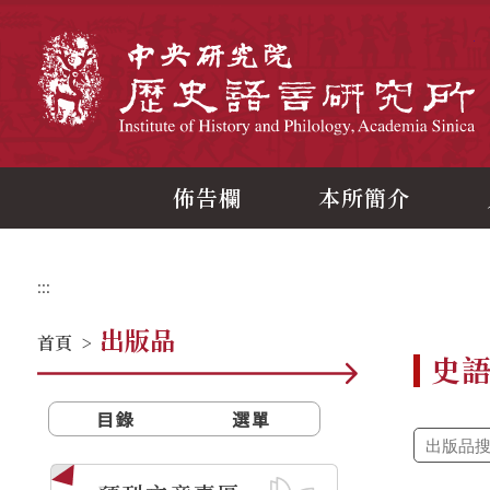
跳
到
主
中
要
內
容
區
塊
佈告欄
本所簡介
:::
出版品
首頁
>
史
目錄
選單