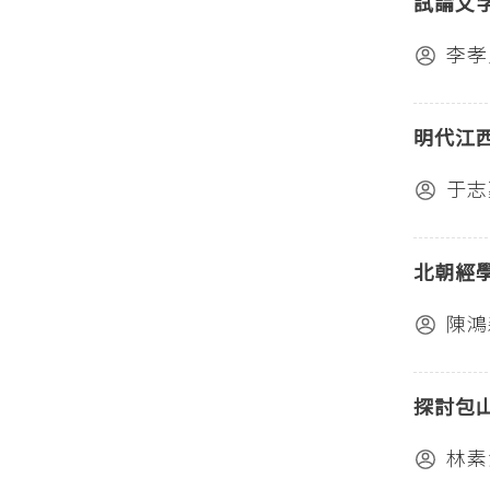
試論文
李孝
明代江
于志
北朝經
陳鴻
探討包
林素