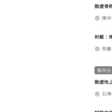
殷虛骨
陳仲
附載：
邢義
第四分
殷虛地
石璋