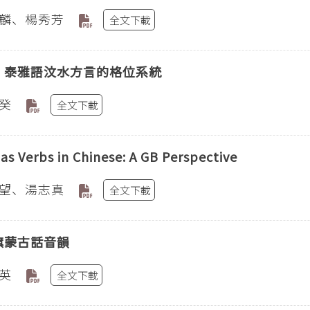
麟、楊秀芳
全文下載
〕泰雅語汶水方言的格位系統
癸
全文下載
as Verbs in Chinese: A GB Perspective
望、湯志真
全文下載
旗蒙古話音韻
英
全文下載