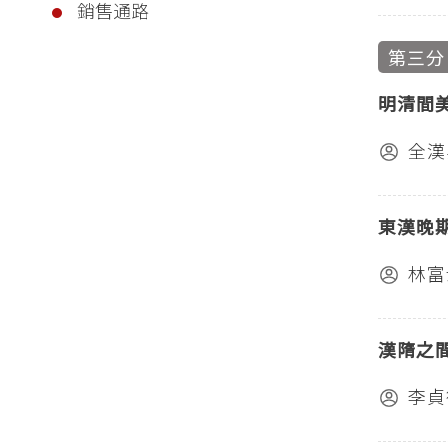
銷售通路
第三分
明清間
全漢
東漢晚
林富
漢隋之
李貞