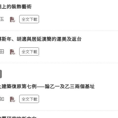
柶上的裝飾藝術
玉
全文下載
傅斯年、胡適與居延漢簡的運美及返台
田
全文下載
上建築復原第七例——論乙一及乙三兩個基址
如
全文下載