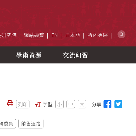
網
央研究院
網站導覽
EN
日本語
所內專區
學術資源
交流研習
列印
字型
小
中
大
分享
輯委員
銷售通路