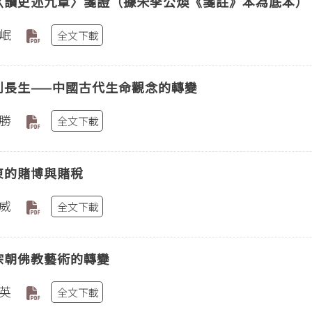
〈讀史述九章〉箋證（據宋李公煥《箋註》本為底本）
岷
全文下載
到長生——中國古代生命觀念的轉變
勝
全文下載
東的賭博與賭稅
威
全文下載
宗朝佛教藝術的轉變
英
全文下載