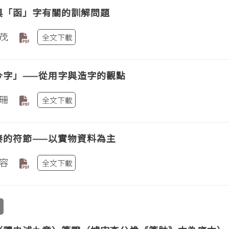
與「函」字有關的訓解問題
茂
全文下載
今字」——從用字與造字的觀點
珊
全文下載
秦的符節——以實物資料為主
容
全文下載