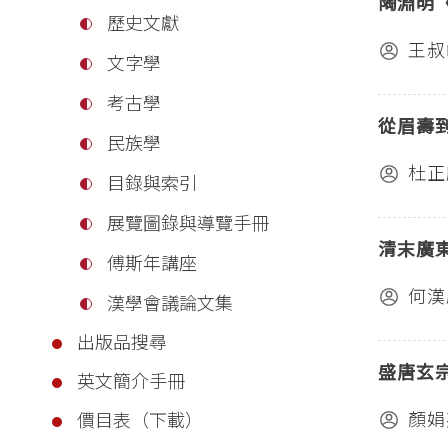
陶淵明
歷史文獻
王叔
文字學
考古學
從眉壽
民族學
杜正
目錄與索引
展覽圖錄與導覽手冊
清末廣
傅斯年講座
何漢
漢學會議論文集
出版品搜尋
盛唐玄
英文簡介手冊
顏娟
價目表（下載）