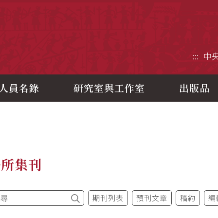
央研究院歷史語言研究所
:::
中
人員名錄
研究室與工作室
出版品
語所集刊
期刊列表
預刊文章
稿約
編