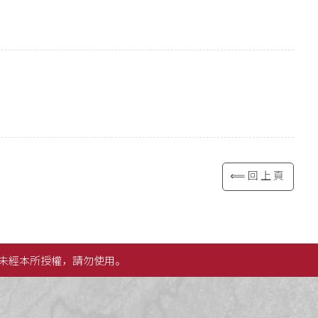
⟸回上頁
未經本所授權，請勿使用。