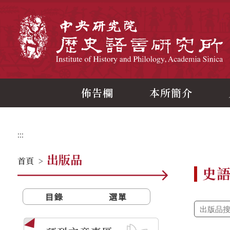
跳
到
主
中
要
內
容
區
塊
佈告欄
本所簡介
:::
出版品
首頁
>
史
目錄
選單