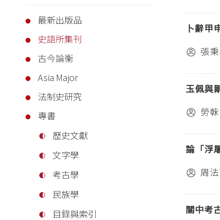
最新出版品
卜辭甲
史語所集刊
張秉
古今論衡
Asia Major
玉佩與
法制史研究
勞榦
專書
歷史文獻
論「浮
文字學
周法
考古學
民族學
關中考
目錄與索引