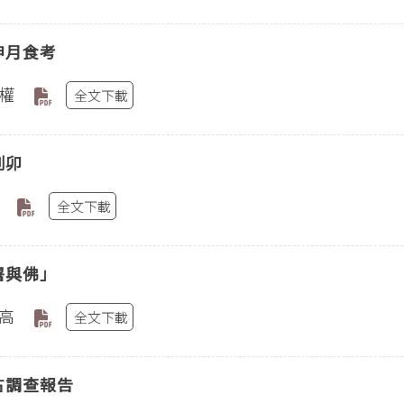
申月食考
權
全文下載
剛卯
全文下載
屠與佛」
高
全文下載
古調查報告