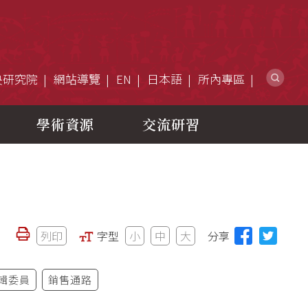
網
央研究院
網站導覽
EN
日本語
所內專區
學術資源
交流研習
列印
字型
小
中
大
分享
輯委員
銷售通路