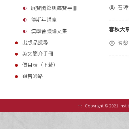
石璋
展覽圖錄與導覽手冊
傅斯年講座
春秋大
漢學會議論文集
出版品搜尋
陳槃
英文簡介手冊
價目表（下載）
銷售通路
:::
Copyright © 2021 Instit