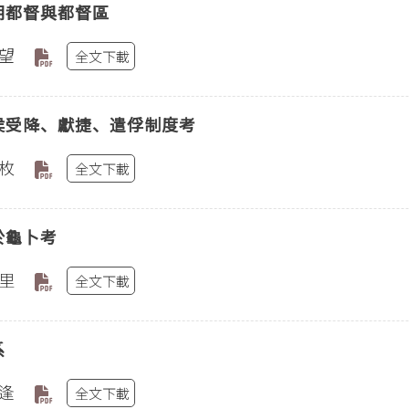
朝都督與都督區
望
全文下載
侯受降、獻捷、遣俘制度考
枚
全文下載
於龜卜考
里
全文下載
系
逢
全文下載