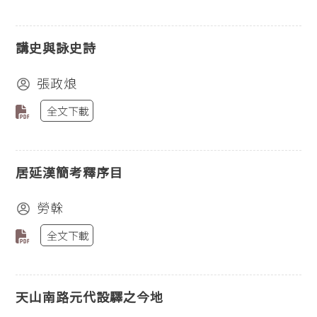
講史與詠史詩
張政烺
全文下載
居延漢簡考釋序目
勞榦
全文下載
天山南路元代設驛之今地