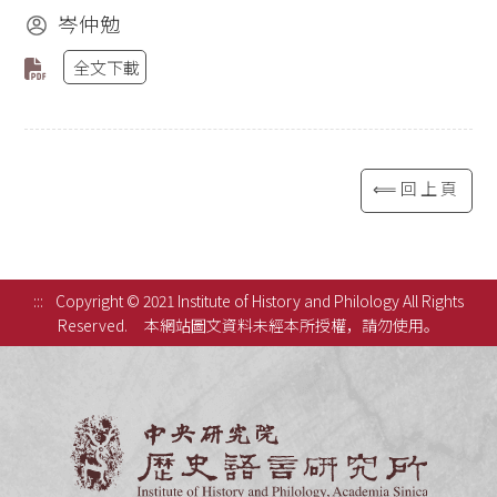
岑仲勉
全文下載
⟸回上頁
:::
Copyright © 2021 Institute of History and Philology All Rights
Reserved.
本網站圖文資料未經本所授權，請勿使用。
中央研究