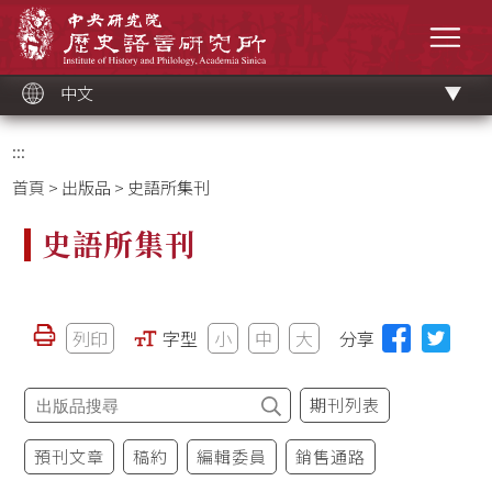
跳
中央研究院歷史語言研究所
到
選單
主
要
內
容
區
塊
中文
:::
首頁
>
出版品
> 史語所集刊
史語所集刊
列印
字型
小
中
大
分享
期刊列表
預刊文章
稿約
編輯委員
銷售通路