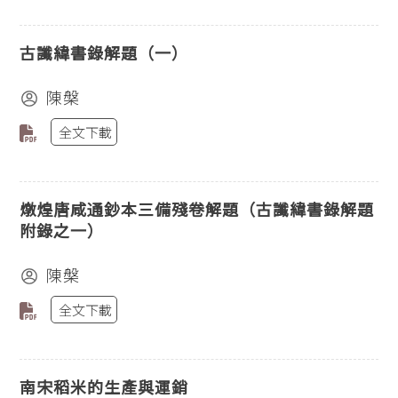
古讖緯書錄解題（一）
陳槃
全文下載
燉煌唐咸通鈔本三備殘卷解題（古讖緯書錄解題
附錄之一）
陳槃
全文下載
南宋稻米的生產與運銷