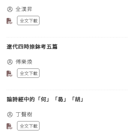
全漢昇
全文下載
遼代四時捺鉢考五篇
傅樂煥
全文下載
論詩經中的「何」「曷」「胡」
丁聲樹
全文下載