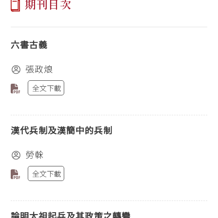
期刊目次
六書古義
張政烺
全文下載
漢代兵制及漢簡中的兵制
勞榦
全文下載
論明太祖起兵及其政策之轉變