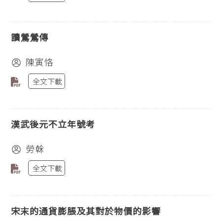
讀鶯鶯傳
陳寅恪
全文下載
漢武後元不立年號考
勞榦
全文下載
宋末的通貨膨脹及其對於物價的影響