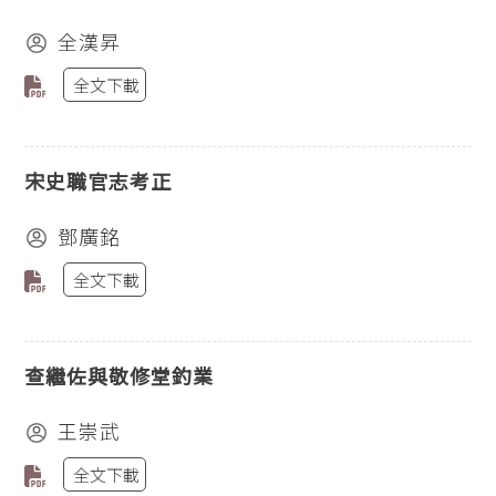
全漢昇
全文下載
宋史職官志考正
鄧廣銘
全文下載
查繼佐與敬修堂釣業
王崇武
全文下載