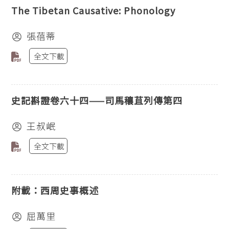
The Tibetan Causative: Phonology
張蓓蒂
全文下載
史記斟證卷六十四——司馬穰苴列傳第四
王叔岷
全文下載
附載：西周史事概述
屈萬里