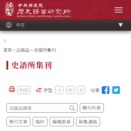
跳
中央研究院歷史語言研究所
到
選單
主
要
內
容
區
塊
中文
:::
首頁
>
出版品
> 史語所集刊
史語所集刊
列印
字型
小
中
大
分享
期刊列表
預刊文章
稿約
編輯委員
銷售通路