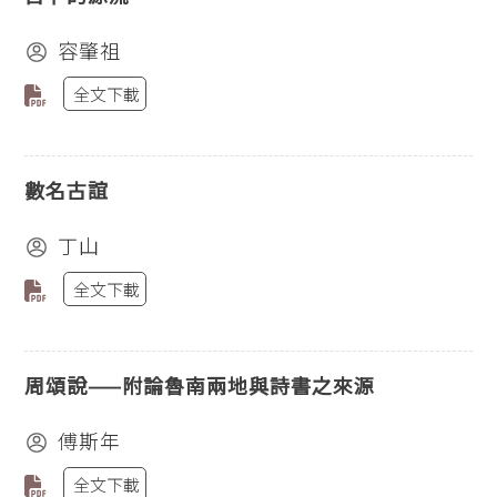
容肇祖
全文下載
數名古誼
丁山
全文下載
周頌說——附論魯南兩地與詩書之來源
傅斯年
全文下載