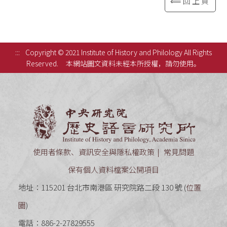
⟸回上頁
:::
Copyright © 2021 Institute of History and Philology All Rights
Reserved.
本網站圖文資料未經本所授權，請勿使用。
中央研究
使用者條款、資訊安全與隱私權政策
常見問題
保有個人資料檔案公開項目
地址：115201 台北市南港區 研究院路二段 130 號 (
位置
圖
)
電話：886-2-27829555