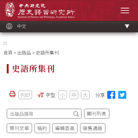
跳
中央研究院歷史語言研究所
到
選單
主
要
內
容
區
塊
中文
:::
首頁
>
出版品
> 史語所集刊
史語所集刊
列印
字型
小
中
大
分享
期刊列表
預刊文章
稿約
編輯委員
銷售通路