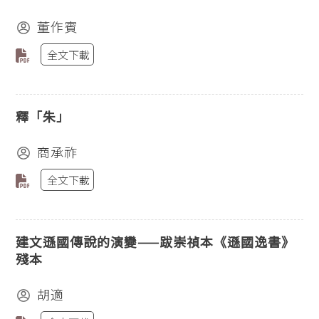
董作賓
全文下載
釋「朱」
商承祚
全文下載
建文遜國傳說的演變——跋崇禎本《遜國逸書》
殘本
胡適