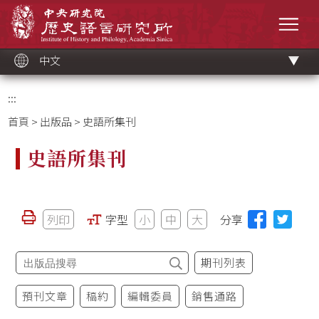
跳
中央研究院歷史語言研究所
到
選單
主
要
內
容
區
塊
中文
:::
首頁
>
出版品
> 史語所集刊
史語所集刊
列印
字型
小
中
大
分享
期刊列表
預刊文章
稿約
編輯委員
銷售通路