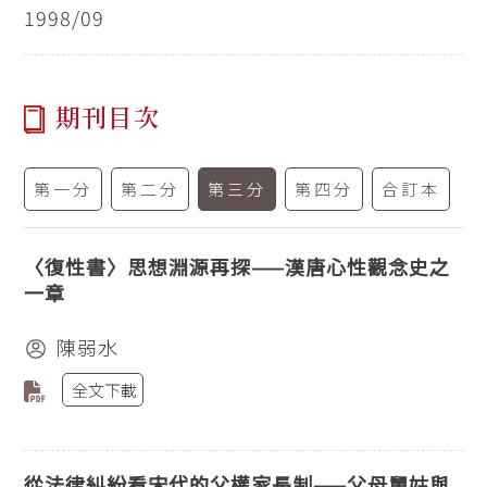
1998/09
期刊目次
第一分
第二分
第三分
第四分
合訂本
〈復性書〉思想淵源再探——漢唐心性觀念史之
一章
陳弱水
全文下載
從法律糾紛看宋代的父權家長制——父母舅姑與