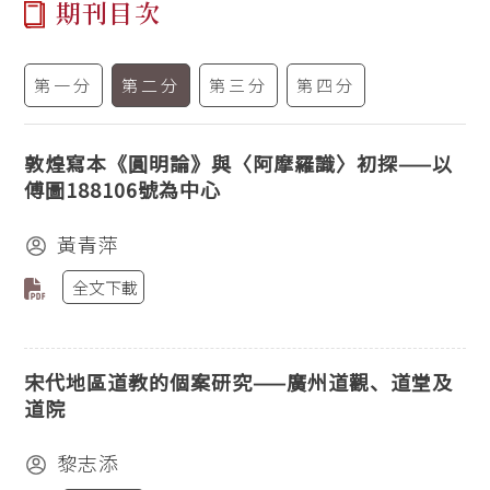
期刊目次
第一分
第二分
第三分
第四分
敦煌寫本《圓明論》與〈阿摩羅識〉初探——以
傅圖188106號為中心
黃青萍
全文下載
宋代地區道教的個案研究——廣州道觀、道堂及
道院
黎志添