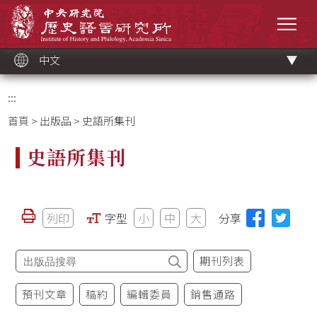
跳
中央研究院歷史語言研究所
到
選單
主
要
內
容
區
塊
中文
:::
首頁
>
出版品
> 史語所集刊
史語所集刊
列印
字型
小
中
大
分享
期刊列表
預刊文章
稿約
編輯委員
銷售通路