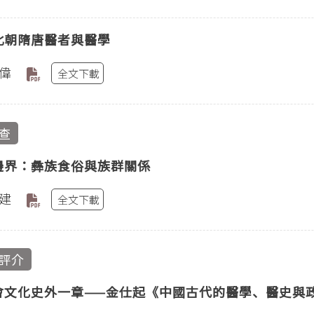
北朝隋唐醫者與醫學
偉
全文下載
查
邊界：彝族食俗與族群關係
建
全文下載
評介
會文化史外一章——金仕起《中國古代的醫學、醫史與