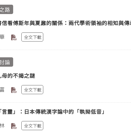
之路
書信看傅斯年與夏鼐的關係：兩代學術領袖的相知與傳
華
全文下載
討論
乳母的不揭之謎
富
全文下載
「言靈」：日本傳統漢字論中的「執拗低音」
林
全文下載