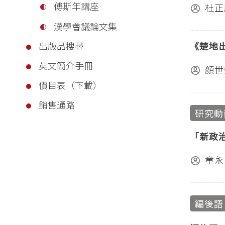
傅斯年講座
杜正
漢學會議論文集
《楚地
出版品搜尋
英文簡介手冊
顏世
價目表（下載）
銷售通路
研究動
「新政
童永
編後語