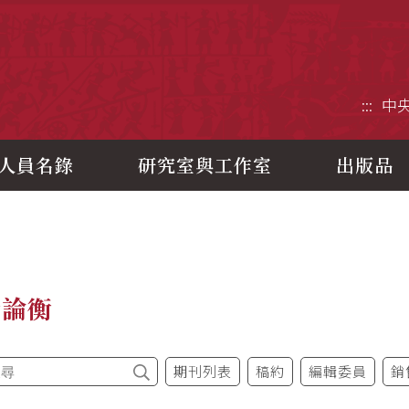
央研究院歷史語言研究所
:::
中
人員名錄
研究室與工作室
出版品
今論衡
期刊列表
稿約
編輯委員
銷