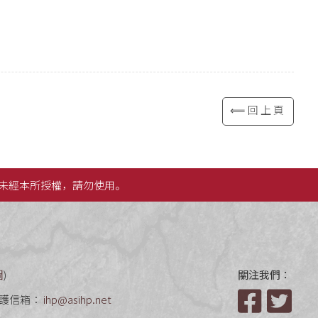
⟸回上頁
未經本所授權，請勿使用。
圖
)
關注我們：
護信箱：
ihp@asihp.net
Facebook
Twit