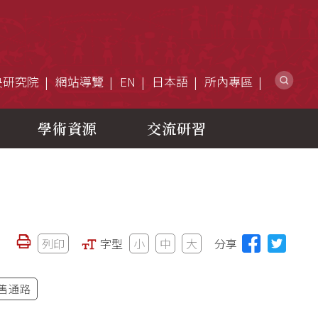
網
央研究院
網站導覽
EN
日本語
所內專區
學術資源
交流研習
列印
字型
小
中
大
分享
售通路