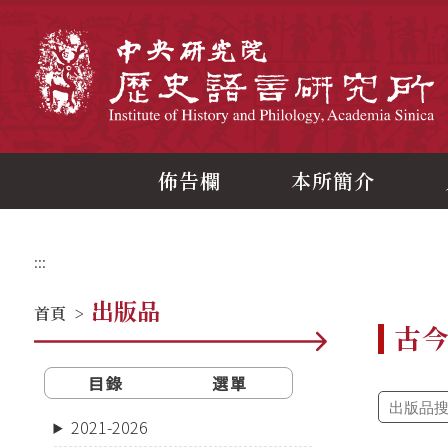
跳
到
主
中
要
內
容
區
塊
佈告欄
本所簡介
:::
出版品
首頁
>
古
目錄
選單
2021-2026