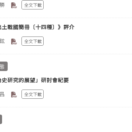
勝
全文下載
出土戰國簡冊〔十四種〕》評介
鉉
全文下載
態
治史研究的展望」研討會紀要
昌
全文下載