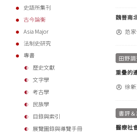
史語所集刊
魏晉南
古今論衡
Asia Major
范家
法制史研究
專書
田野調
歷史文獻
重疊的
文字學
徐新
考古學
民族學
書評＆
目錄與索引
醫療社
展覽圖錄與導覽手冊