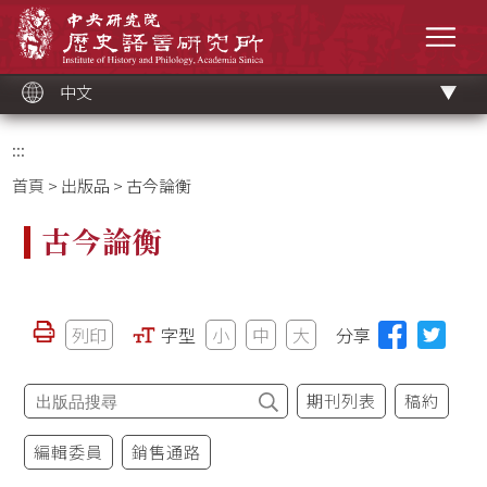
跳
中央研究院歷史語言研究所
到
選單
主
要
內
容
區
塊
中文
:::
首頁
>
出版品
> 古今論衡
古今論衡
列印
字型
小
中
大
分享
期刊列表
稿約
編輯委員
銷售通路