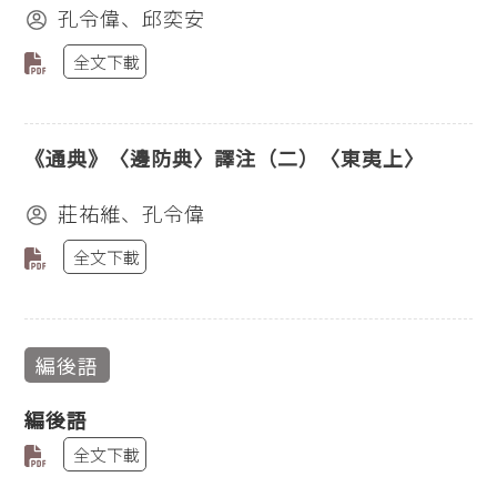
孔令偉、邱奕安
全文下載
《通典》〈邊防典〉譯注（二）〈東夷上〉
莊祐維、孔令偉
全文下載
編後語
編後語
全文下載