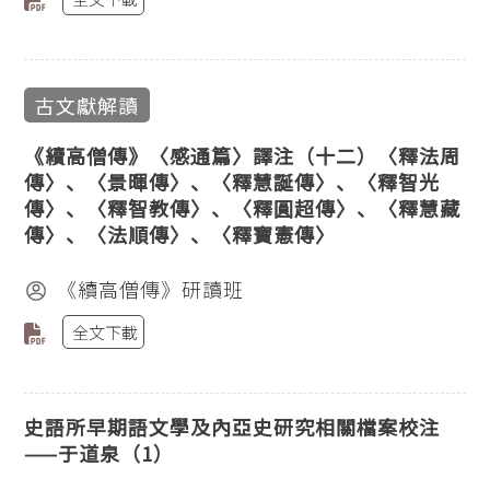
古文獻解讀
《續高僧傳》〈感通篇〉譯注（十二）〈釋法周
傳〉、〈景暉傳〉、〈釋慧誕傳〉、〈釋智光
傳〉、〈釋智教傳〉、〈釋圓超傳〉、〈釋慧藏
傳〉、〈法順傳〉、〈釋寶憲傳〉
《續高僧傳》研讀班
全文下載
史語所早期語文學及內亞史研究相關檔案校注
——于道泉（1）