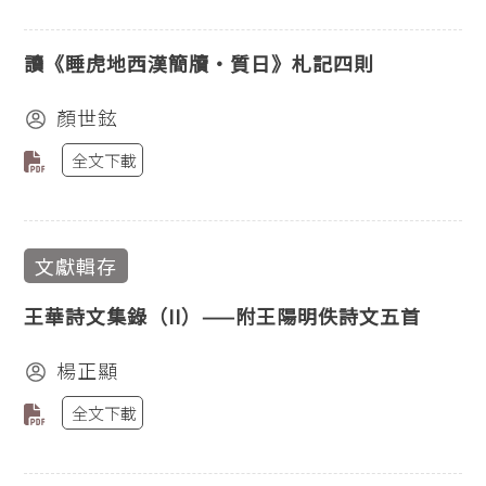
讀《睡虎地西漢簡牘‧質日》札記四則
顏世鉉
全文下載
文獻輯存
王華詩文集錄（II）——附王陽明佚詩文五首
楊正顯
全文下載