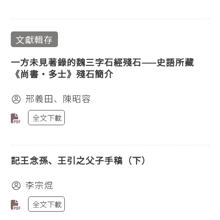
文獻輯存
一方未見著錄的魏三字石經殘石——史語所藏
《尚書‧多士》殘石簡介
邢義田、陳昭容
全文下載
記王念孫、王引之父子手稿（下）
李宗焜
全文下載