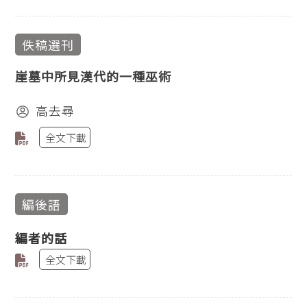
佚稿選刊
崖墓中所見漢代的一種巫術
高去尋
全文下載
編後語
編者的話
全文下載