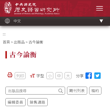
跳
中央研究院歷史語言研究所
到
選單
主
要
內
容
區
塊
中文
:::
首頁
>
出版品
> 古今論衡
古今論衡
列印
字型
小
中
大
分享
期刊列表
稿約
編輯委員
銷售通路