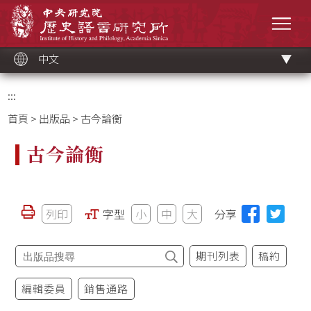
跳
中央研究院歷史語言研究所
到
選單
主
要
內
容
區
塊
中文
:::
首頁
>
出版品
> 古今論衡
古今論衡
列印
字型
小
中
大
分享
期刊列表
稿約
編輯委員
銷售通路