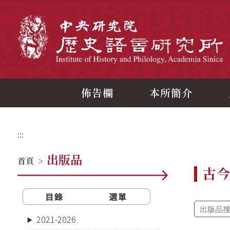
跳
到
主
中
要
內
容
區
塊
佈告欄
本所簡介
:::
出版品
首頁
>
古
目錄
選單
2021-2026