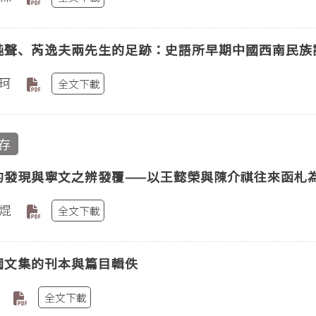
純聲、芮逸夫兩先生的足跡：史語所早期中國西南民族
珂
全文下載
存
的發現與寧文之辨發覆——以王懿榮與陳介祺往來函札
焜
全文下載
園文集的刊本與篇目輯佚
全文下載