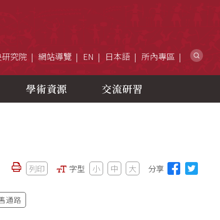
網
央研究院
網站導覽
EN
日本語
所內專區
學術資源
交流研習
列印
字型
小
中
大
分享
售通路