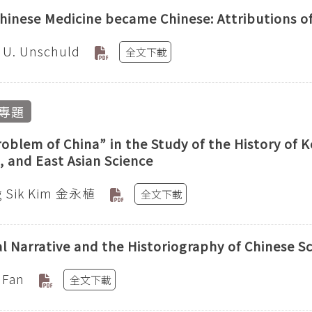
inese Medicine became Chinese: Attributions of
 U. Unschuld
全文下載
專題
oblem of China” in the Study of the History of 
, and East Asian Science
g Sik Kim 金永植
全文下載
l Narrative and the Historiography of Chinese S
i Fan
全文下載