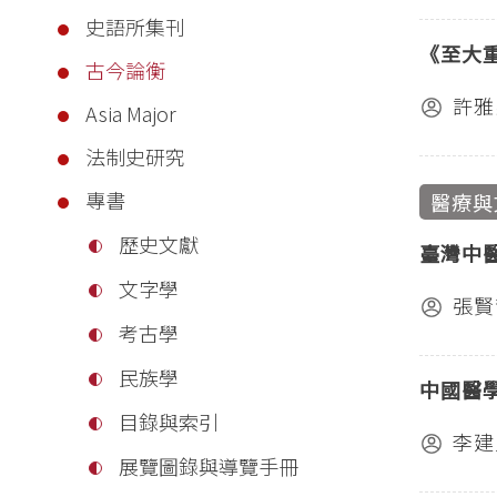
史語所集刊
《至大
古今論衡
許雅
Asia Major
法制史研究
專書
醫療與
歷史文獻
臺灣中
文字學
張賢
考古學
民族學
中國醫
目錄與索引
李建
展覽圖錄與導覽手冊