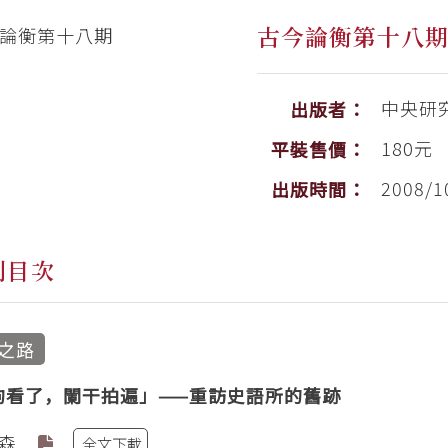
古今論衡第十八
中央研
出版者：
180元
平裝售價：
2008/1
出版時間：
刊目次
之路
鉤看了，闌干拍遍」——重訪史語所的舊跡
森
全文下載