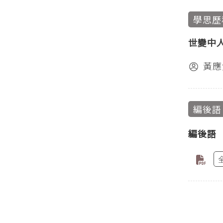
學思歷
世變中
黃應
編後語
編後語