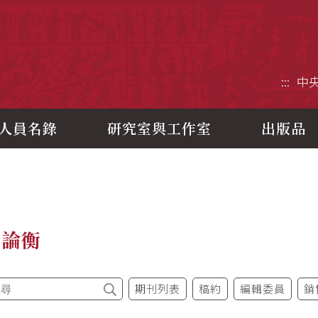
央研究院歷史語言研究所
:::
中
人員名錄
研究室與工作室
出版品
今論衡
期刊列表
稿約
編輯委員
銷