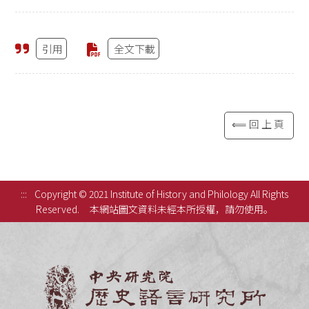
引用
全文下載
⟸回上頁
:::
Copyright © 2021 Institute of History and Philology All Rights
Reserved.
本網站圖文資料未經本所授權，請勿使用。
中央研究