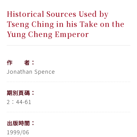
Historical Sources Used by
Tseng Ching in his Take on the
Yung Cheng Emperor
作 者：
Jonathan Spence
期別頁碼：
2：44-61
出版時間：
1999/06