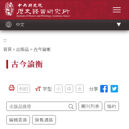
跳
中央研究院歷史語言研究所
到
選單
主
要
內
容
區
塊
中文
:::
首頁
>
出版品
> 古今論衡
古今論衡
列印
字型
小
中
大
分享
期刊列表
稿約
編輯委員
銷售通路