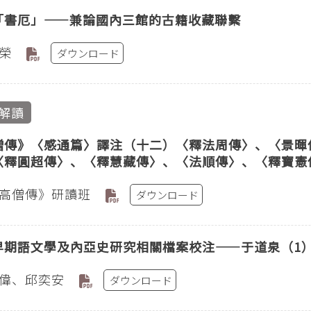
「書厄」——兼論國內三館的古籍收藏聯繫
榮
ダウンロード
解讀
僧傳》〈感通篇〉譯注（十二）〈釋法周傳〉、〈景暉
〈釋圓超傳〉、〈釋慧藏傳〉、〈法順傳〉、〈釋寶憲
高僧傳》研讀班
ダウンロード
早期語文學及內亞史研究相關檔案校注——于道泉（1
偉、邱奕安
ダウンロード