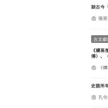
談古今
張家
古文獻
《續高
傳〉、
《續
史語所
孔令