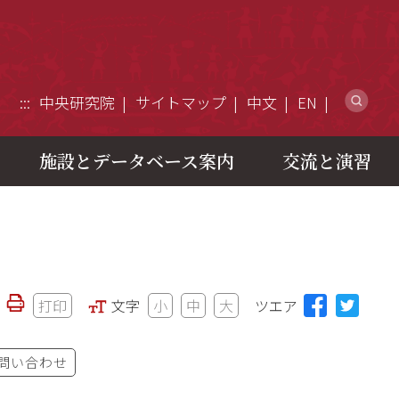
ウ
:::
中央研究院
サイトマップ
中文
EN
施設とデータベース案内
交流と演習
打印
文字
小
中
大
ツエア
問い合わせ