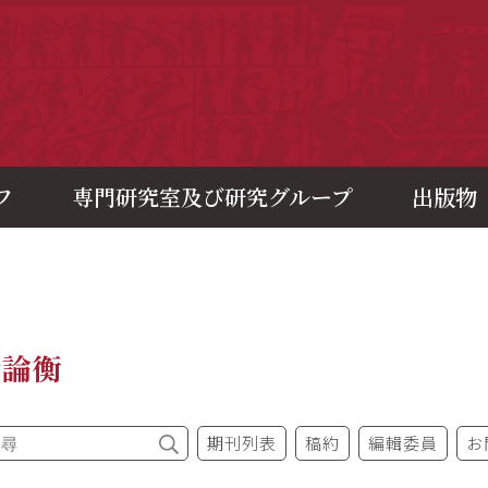
央研究院歷史語言研究所
フ
専門研究室及び研究グループ
出版物
今論衡
期刊列表
稿約
編輯委員
お