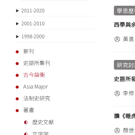
學思歷
2011-2020
2001-2010
西學與
1998-2000
黃進
新刊
史語所集刊
研究討
古今論衡
史語所
Asia Major
李修
法制史研究
著書
讀《睡
歴史文献
顏世
文字学