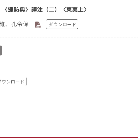
》〈邊防典〉譯注（二）〈東夷上〉
維、孔令偉
ダウンロード
ダウンロード