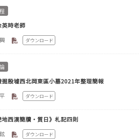
程
余英時老師
興
ダウンロード
論
發掘殷墟西北岡東區小墓2021年整理簡報
平
ダウンロード
虎地西漢簡牘‧質日》札記四則
鉉
ダウンロード