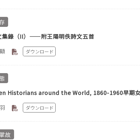
存
文集錄（II）——附王陽明佚詩文五首
顯
ダウンロード
態
n Historians around the World, 1860-1
羽
ダウンロード
掌故