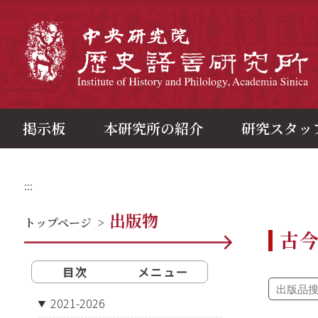
メ
イ
ン
中
コ
ン
テ
ン
ツ
ブ
ロ
ッ
ク
掲示板
本研究所の紹介
研究スタッ
:::
出版物
トップページ
>
古
目次
メニュー
2021-2026