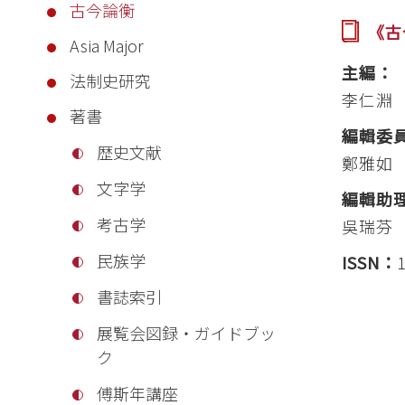
古今論衡
《古
Asia Major
主編：
法制史研究
李仁淵
著書
編輯委
歴史文献
鄭雅如
文字学
編輯助
考古学
吳瑞芬
民族学
ISSN：
書誌索引
展覧会図録・ガイドブッ
ク
傅斯年講座