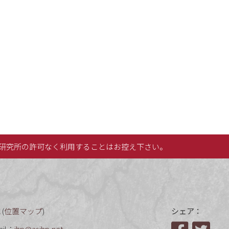
研究所の許可なく利用することはお控え下さい。
(
位置マップ
)
シェア：
ail：
ihp@asihp.net