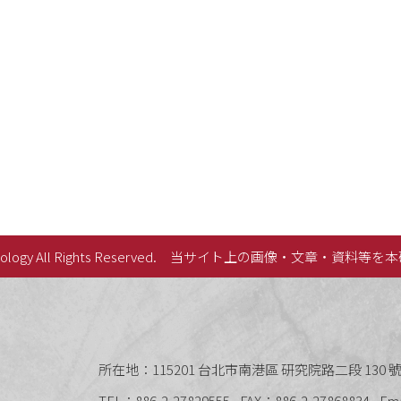
lology All Rights Reserved.
当サイト上の画像・文章・資料等を本
史語言研究所
所在地：115201 台北市南港區 研究院路二段 130 號 
TEL：886-2-27829555
FAX：886-2-27868834
Em