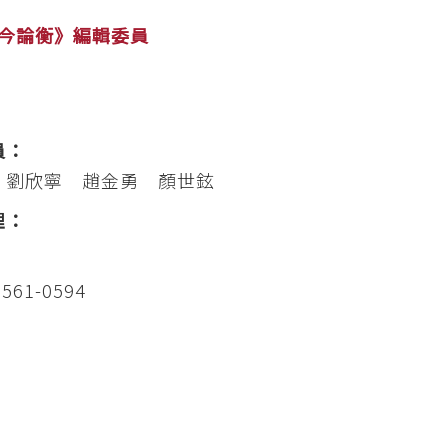
今論衡》編輯委員
員：
 劉欣寧 趙金勇 顏世鉉
理：
1561-0594