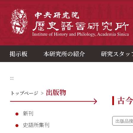
メ
イ
ン
中
コ
ン
テ
ン
ツ
ブ
ロ
ッ
ク
掲示板
本研究所の紹介
研究スタッ
:::
出版物
トップページ
>
古
新刊
史語所集刊