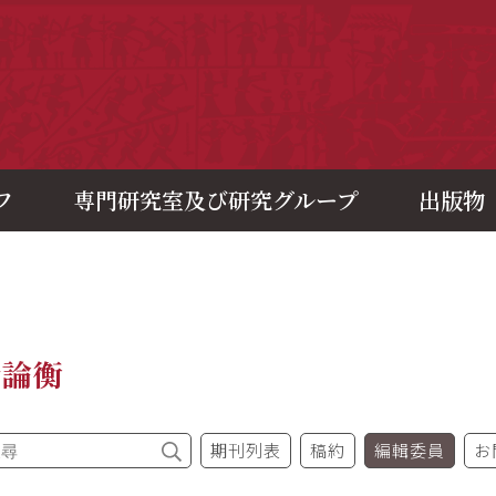
央研究院歷史語言研究所
フ
専門研究室及び研究グループ
出版物
今論衡
期刊列表
稿約
編輯委員
お