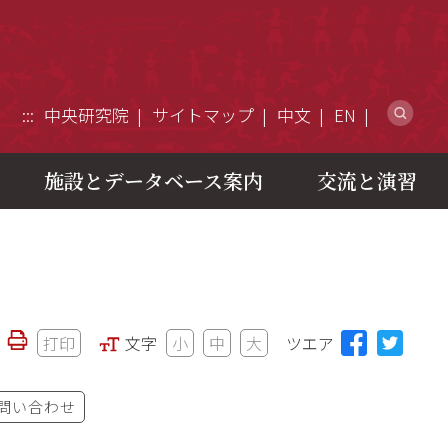
ウ
:::
中央研究院
サイトマップ
中文
EN
施設とデータベース案内
交流と演習
打印
文字
小
中
大
ツエア
問い合わせ