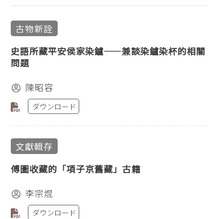
古物新詮
史語所藏平安侯家染鑪——兼談染鑪染杯的相關
問題
陳昭容
ダウンロード
文獻輯存
傅圖收藏的「項子京舊藏」古籍
李宗焜
ダウンロード