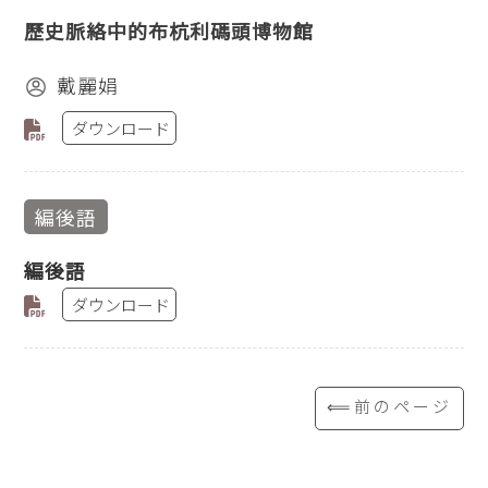
歷史脈絡中的布杭利碼頭博物館
戴麗娟
ダウンロード
編後語
編後語
ダウンロード
⟸前のページ