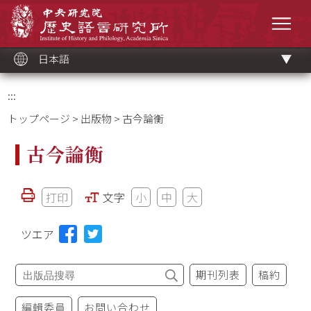
メ
中央研究院歷史語言研究所
イ
メニ
ン
コ
ン
テ
ン
ツ
日本語
ブ
ロ
ッ
ク
:::
トップページ
>
出版物
> 古今論衡
古今論衡
打印
文字
小
中
大
ツエア
期刊列表
稿約
編輯委員
お問い合わせ