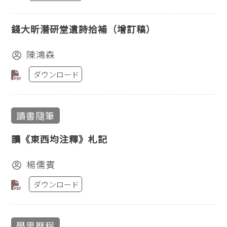
錢大昕潛研堂遺詩拾補（增訂稿）
陳鴻森
ダウンロード
讀書隨筆
讀《東西均注釋》札記
楊儒賓
ダウンロード
學思歷程