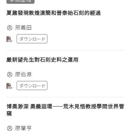
夏鼐發現敦煌漢簡和晉泰始石刻的經過
邢義田
ダウンロード
嚴耕望先生對石刻史料之運用
廖伯源
ダウンロード
博奧渺深 奧義迴環——荒木見悟教授學問世界管
窺
廖肇亨