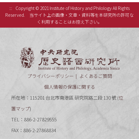
:::
Copyright © 2021 Institute of History and Philology All Rights
Reserved.
当サイト上の画像・文章・資料等を本研究所の許可な
く利用することはお控え下さい。
中央研究
プライバシーポリシー
よくあるご質問
個人情報の保護に関する
所在地：115201 台北市南港區 研究院路二段 130 號 (
位
置マップ
)
TEL：886-2-27829555
FAX：886-2-27868834