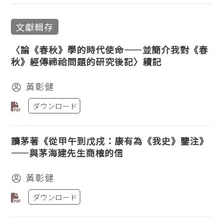
文獻輯存
〈論《春秋》學的時代使命——並簡介我對《春
秋》經傳禘祫問題的研究後記〉續記
黃彰健
ダウンロード
讀茅著《從甲午到戊戌：康有為《我史》鑒注》
——與茅海建先生商榷的信
黃彰健
ダウンロード