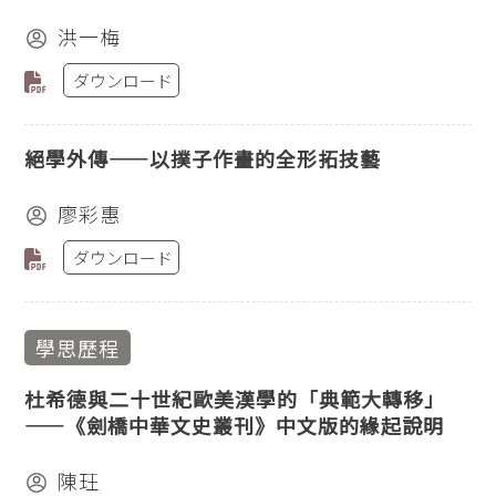
洪一梅
ダウンロード
絕學外傳——以撲子作畫的全形拓技藝
廖彩惠
ダウンロード
學思歷程
杜希德與二十世紀歐美漢學的「典範大轉移」
——《劍橋中華文史叢刊》中文版的緣起說明
陳玨