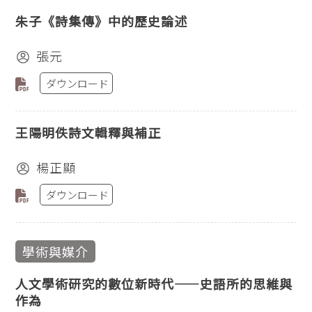
朱子《詩集傳》中的歷史論述
張元
ダウンロード
王陽明佚詩文輯釋與補正
楊正顯
ダウンロード
學術與媒介
人文學術研究的數位新時代——史語所的思維與
作為