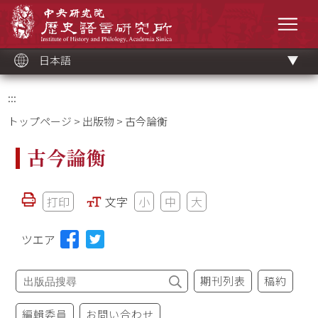
メ
中央研究院歷史語言研究所
イ
メニ
ン
コ
ン
テ
ン
ツ
日本語
ブ
ロ
ッ
ク
:::
トップページ
>
出版物
> 古今論衡
古今論衡
打印
文字
小
中
大
ツエア
期刊列表
稿約
編輯委員
お問い合わせ