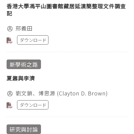
香港大學馮平山圖書館藏居延漢簡整理文件調查
記
邢義田
ダウンロード
新學術之路
夏鼐與李濟
劉文鎖、博思源 (Clayton D. Brown)
ダウンロード
研究與討論